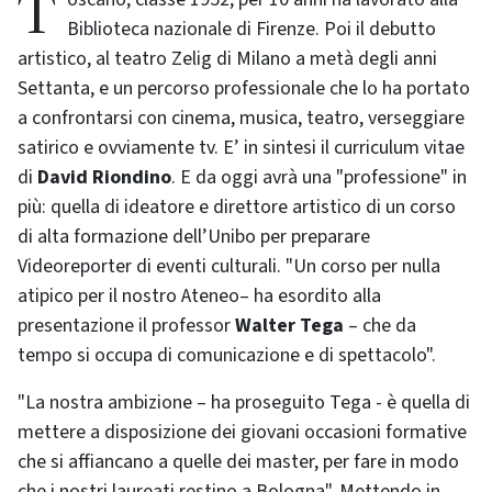
Toscano, classe 1952, per 10 anni ha lavorato alla
Biblioteca nazionale di Firenze. Poi il debutto
artistico, al teatro Zelig di Milano a metà degli anni
Settanta, e un percorso professionale che lo ha portato
a confrontarsi con cinema, musica, teatro, verseggiare
satirico e ovviamente tv. E’ in sintesi il curriculum vitae
di
David Riondino
. E da oggi avrà una "professione" in
più: quella di ideatore e direttore artistico di un corso
di alta formazione dell’Unibo per preparare
Videoreporter di eventi culturali. "Un corso per nulla
atipico per il nostro Ateneo– ha esordito alla
presentazione il professor
Walter Tega
– che da
tempo si occupa di comunicazione e di spettacolo".
"La nostra ambizione – ha proseguito Tega - è quella di
mettere a disposizione dei giovani occasioni formative
che si affiancano a quelle dei master, per fare in modo
che i nostri laureati restino a Bologna". Mettendo in