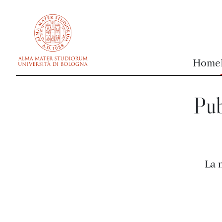
vai al contenuto della pagina
vai al menu di navigazione
Home
Pub
La 