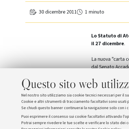
30 dicembre 2011
1 minuto
Lo Statuto di At
il 27 dicembre
.
La nuova "carta c
dal Senato Accade
vigore il quindic
Questo sito web utilizz
Ufficiale ovvero l
Nel nostro sito utilizziamo sia cookie tecnici necessari per il 
Cookie e altri strumenti di tracciamento facoltativi sono usati p
Se chiudi questo banner continuerai la navigazione solo con i 
Puoi esprimere il consenso sui cookie facoltativi attivando l'op
Potrai sempre rivedere le tue scelte e verificare lo stato dei 
Archivio
Comunicati stampa
Redazione
Rassegna 