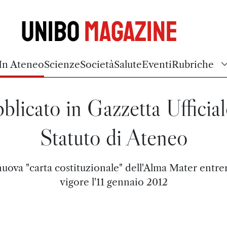
Unibo
Magazine
In Ateneo
Scienze
Società
Salute
Eventi
Rubriche
blicato in Gazzetta Ufficial
Statuto di Ateneo
nuova "carta costituzionale" dell'Alma Mater entrer
vigore l'11 gennaio 2012