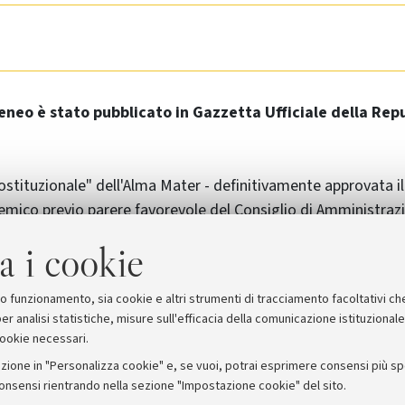
eneo è stato pubblicato in Gazzetta Ufficiale della Repu
ostituzionale" dell'Alma Mater - definitivamente approvata i
mico previo parere favorevole del Consiglio di Amministrazi
esimo giorno successivo a quello della sua pubblicazione sull
a i cookie
'11 gennaio 2012.
suo funzionamento, sia cookie e altri strumenti di tracciamento facoltativi ch
er analisi statistiche, misure sull'efficacia della comunicazione istituzional
cookie necessari.
zione in "Personalizza cookie" e, se vuoi, potrai esprimere consensi più spec
consensi rientrando nella sezione "Impostazione cookie" del sito.
stampa