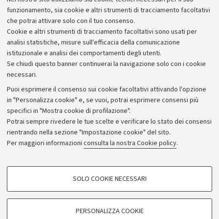
cittadini
funzionamento, sia cookie e altri strumenti di tracciamento facoltativi
che potrai attivare solo con il tuo consenso.
Cookie e altri strumenti di tracciamento facoltativi sono usati per
analisi statistiche, misure sull'efficacia della comunicazione
istituzionale e analisi dei comportamenti degli utenti.
Se chiudi questo banner continuerai la navigazione solo con i cookie
necessari.
Archivio
Puoi esprimere il consenso sui cookie facoltativi attivando l'opzione
in "Personalizza cookie" e, se vuoi, potrai esprimere consensi più
Comunicati stampa
specifici in "Mostra cookie di profilazione".
Redazione
Potrai sempre rivedere le tue scelte e verificare lo stato dei consensi
rientrando nella sezione "Impostazione cookie" del sito.
Rassegna stampa
Per maggiori informazioni
consulta la nostra Cookie policy
.
Seguici su:
COOKIE DI PROFILAZIONE - FACOLTATIVI
SOLO COOKIE NECESSARI
Si tratta di cookie utilizzati per analizzare le caratteristiche della navigazione
degli utenti, creare profili in base al loro comportamento sul sito, per analisi
di marketing.
PERSONALIZZA COOKIE
© Copyright 2026 - ALMA MATER STUDIORUM - Università di
Mostra cookie di profilazione