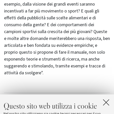
esempio, dalla visione dei grandi eventi saranno
incentivati a far più movimento o sport? E quali gli
effetti della pubblicità sulle scelte alimentari e di
consumo della gente? E dei comportamenti dei
campioni sportivi sulla crescita dei più giovani? Queste
e molte altre domande meriterebbero una risposta, ben
articolata e ben fondata su evidenze empiriche; e
proprio questo si propone di fare il manuale, non solo
esponendo teorie e strumenti di ricerca, ma anche
suggerendo e stimolando, tramite esempi e tracce di
attività da svolgere".
Allegati
Questo sito web utilizza i cookie
La sociologia per lo sport e l’attività fisica dei
Nel nostro sito utilizziamo sia cookie tecnici necessari per il suo