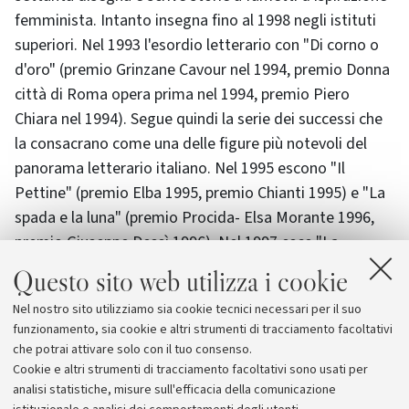
femminista. Intanto insegna fino al 1998 negli istituti
superiori. Nel 1993 l'esordio letterario con "Di corno o
d'oro" (premio Grinzane Cavour nel 1994, premio Donna
città di Roma opera prima nel 1994, premio Piero
Chiara nel 1994). Segue quindi la serie dei successi che
la consacrano come una delle figure più notevoli del
panorama letterario italiano. Nel 1995 escono "Il
Pettine" (premio Elba 1995, premio Chianti 1995) e "La
spada e la luna" (premio Procida- Elsa Morante 1996,
premio Giuseppe Dessì 1996). Nel 1997 esce "La
perfezione degli elastici" (premio Sibilla Aleramo 1998,
Questo sito web utilizza i cookie
premio selezione Campiello 1998, premio Catanzaro
Nel nostro sito utilizziamo sia cookie tecnici necessari per il suo
1998), nel 1999 "La signora dei porci" (premio Grinzane
funzionamento, sia cookie e altri strumenti di tracciamento facoltativi
Cavour 2000) e nel 2001 "La foto di Orta" (premio
che potrai attivare solo con il tuo consenso.
Vittorini 2001, premio selezione Rapallo Carige 2001).
Cookie e altri strumenti di tracciamento facoltativi sono usati per
analisi statistiche, misure sull'efficacia della comunicazione