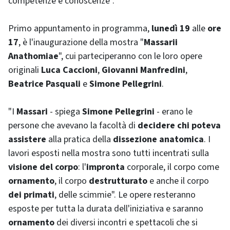
competenze e conoscenze".
Primo appuntamento in programma,
lunedì 19
alle
ore
17
, è l'inaugurazione della mostra "
Massarii
Anathomiae
", cui parteciperanno con le loro opere
originali
Luca Caccioni
,
Giovanni Manfredini
,
Beatrice Pasquali
e
Simone Pellegrini
.
"I
Massari
- spiega
Simone Pellegrini
- erano le
persone che avevano la facoltà di
decidere chi poteva
assistere
alla pratica della
dissezione anatomica
. I
lavori esposti nella mostra sono tutti incentrati sulla
visione del corpo
: l'
impronta
corporale, il corpo come
ornamento
, il corpo
destrutturato
e anche il corpo
dei primati
, delle scimmie". Le opere resteranno
esposte per tutta la durata dell'iniziativa e saranno
ornamento
dei diversi incontri e spettacoli che si