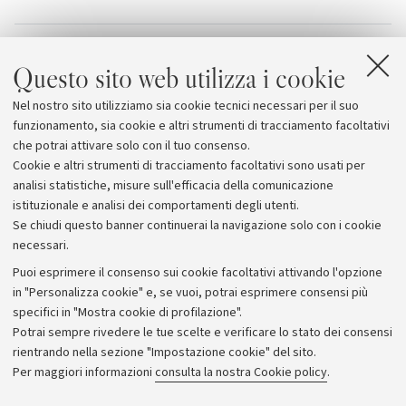
Allegati
Questo sito web utilizza i cookie
Programma
[628.1 KB]
Nel nostro sito utilizziamo sia cookie tecnici necessari per il suo
The Sense of Body
funzionamento, sia cookie e altri strumenti di tracciamento facoltativi
che potrai attivare solo con il tuo consenso.
Cookie e altri strumenti di tracciamento facoltativi sono usati per
analisi statistiche, misure sull'efficacia della comunicazione
istituzionale e analisi dei comportamenti degli utenti.
Se chiudi questo banner continuerai la navigazione solo con i cookie
necessari.
Archivio
Puoi esprimere il consenso sui cookie facoltativi attivando l'opzione
in "Personalizza cookie" e, se vuoi, potrai esprimere consensi più
Comunicati stampa
specifici in "Mostra cookie di profilazione".
Redazione
Potrai sempre rivedere le tue scelte e verificare lo stato dei consensi
rientrando nella sezione "Impostazione cookie" del sito.
Rassegna stampa
Per maggiori informazioni
consulta la nostra Cookie policy
.
Seguici su: