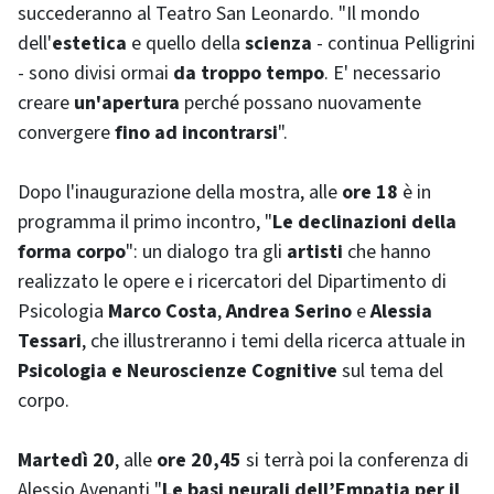
succederanno al Teatro San Leonardo. "Il mondo
dell'
estetica
e quello della
scienza
- continua Pelligrini
- sono divisi ormai
da troppo tempo
. E' necessario
creare
un'apertura
perché possano nuovamente
convergere
fino ad incontrarsi
".
Dopo l'inaugurazione della mostra, alle
ore 18
è in
programma il primo incontro, "
Le declinazioni della
forma corpo
": un dialogo tra gli
artisti
che hanno
realizzato le opere e i ricercatori del Dipartimento di
Psicologia
Marco Costa
,
Andrea Serino
e
Alessia
Tessari
, che illustreranno i temi della ricerca attuale in
Psicologia e Neuroscienze Cognitive
sul tema del
corpo.
Martedì 20
, alle
ore 20,45
si terrà poi la conferenza di
Alessio Avenanti "
Le basi neurali dell’Empatia per il