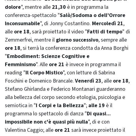
dolore
", mentre alle
21,30
è in programma la
conferenza-spettacolo "
Salò/Sodoma o dell’Orrore
Inconsumabile
", di Jonny Costantino.
Mercoledì 21
,
alle
ore 18
, sarà proiettato il video "
Fatti di tempo
" di
Zemmerfrei, mentre il
giorno successivo
, sempre alle
ore 18
, si terrà la conferenza condotta da Anna Borghi
"
Embodiment
: Scienze Cognitive e
Femminismo
". Alle
ore 21
è invece in programma il
reading
"
Il Corpo Mistico
", con letture di Sabrina
Foschini e Domenico Brancale.
Venerdì 23
, alle
ore 18
,
Stefano Ghirlanda e Federico Montanari guarderanno
alla bellezza del corpo secondo etologia, psicologia e
semiotica in "
I Corpi e la Bellezza
";
alle 19
è il
programma lo spettacolo di danza "
Di quasi...
impossibile non c'è quasi più nulla
", di e con
Valentina Caggio; alle
ore 21
sarà invece proiettato il