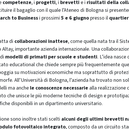
le
competenze
, i
progetti
, i
brevetti
e i
risultati della co
ituire il bagaglio con il quale l’Ateneo di Bologna si presente
arch to Business
i prossimi
5 e 6 giugno
presso il
quartiere
ratta di
collaborazioni inattese
, come quella nata tra il Si
o Altay, importante azienda internazionale. Una collaborazio
 di
modelli di primati per scuole e studenti
. L’idea nasc
rcato
educational
che chiede sempre più frequentemente quest
poggia su motivazioni economiche ma soprattutto di protezi
rfe. All’Università di Bologna, l’azienda ha trovato non so
delli ma anche
le conoscenze necessarie
alla realizzazione 
nto che unisce le più moderne tecniche di
design
e prototipaz
iche disponibili in un dipartimento universitario.
ione sono inoltre stati scelti
alcuni degli ultimi brevetti n
dulo fotovoltaico integrato
, composto da un circuito st