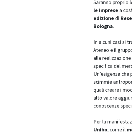
Saranno proprio 
le imprese
a cost
edizione
di
Rese
Bologna
.
In alcuni casi si t
Ateneo e il grupp
alla realizzazione
specifica del me
Un’esigenza che 
scimmie antropomo
quali creare i mo
alto valore aggiu
conoscenze specif
Per la manifestaz
Unibo
, come il
mo