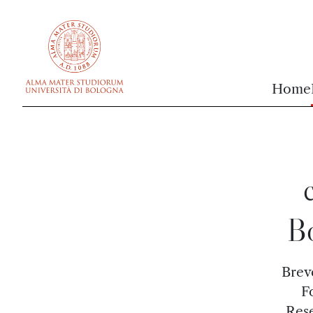
vai al contenuto della pagina
vai al menu di navigazione
Home
Bo
Breve
F
Rese