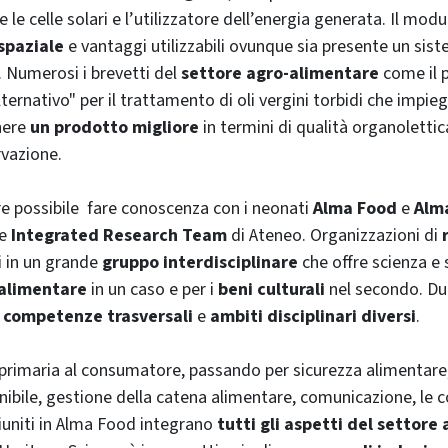
 le celle solari e l’utilizzatore dell’energia generata. Il modu
spaziale
e vantaggi utilizzabili ovunque sia presente un si
. Numerosi i brevetti del
settore agro-alimentare
come il 
ternativo" per il trattamento di oli vergini torbidi che impie
nere
un prodotto migliore
in termini di qualità organolettic
rvazione.
ltre possibile fare conoscenza con i neonati
Alma Food
e
Alm
ue
Integrated Research Team
di Ateneo. Organizzazioni di
ti in un grande
gruppo interdisciplinare
che offre scienza e s
alimentare
in un caso e per i
beni culturali
nel secondo. Du
o
competenze trasversali
e
ambiti disciplinari diversi
.
primaria al consumatore, passando per sicurezza alimentare, 
ibile, gestione della catena alimentare, comunicazione, le
iuniti in
Alma Food
integrano
tutti gli aspetti del settore