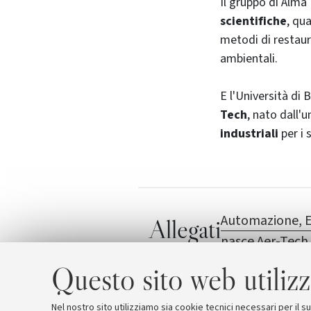
Il gruppo di
Alma 
scientifiche
, qu
metodi di restauro
ambientali.
E l'Università di
Tech
, nato dall'
industriali
per i 
Automazione, El
Allegati
nasce Aer-Tech
Alma Food
Questo sito web utilizz
Nel nostro sito utilizziamo sia cookie tecnici necessari per il 