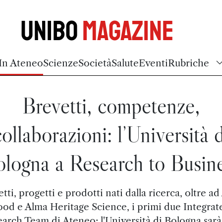
Unibo
Magazine
In Ateneo
Scienze
Società
Salute
Eventi
Rubriche
Brevetti, competenze,
collaborazioni: l’Università d
logna a Research to Busin
tti, progetti e prodotti nati dalla ricerca, oltre a
ood e Alma Heritage Science, i primi due Integrat
arch Team di Ateneo: l'Università di Bologna sarà 