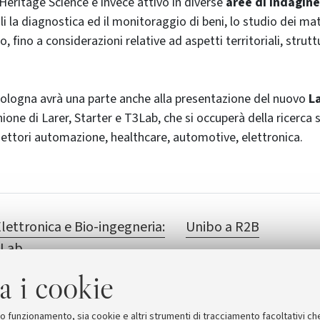
Heritage Science
è invece attivo in diverse
aree di indagine
ali la diagnostica ed il monitoraggio di beni, lo studio dei mat
, fino a considerazioni relative ad aspetti territoriali, struttu
 Bologna avrà una parte anche alla presentazione del nuovo
L
unione di Larer, Starter e T3Lab, che si occuperà della ricerca 
settori automazione,
healthcare
,
automotive
, elettronica.
ettronica e Bio-ingegneria:
Unibo a R2B
 Lab
a i cookie
suo funzionamento, sia cookie e altri strumenti di tracciamento facoltativi ch