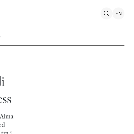
EN
i
ess
d Alma
ed
tra i