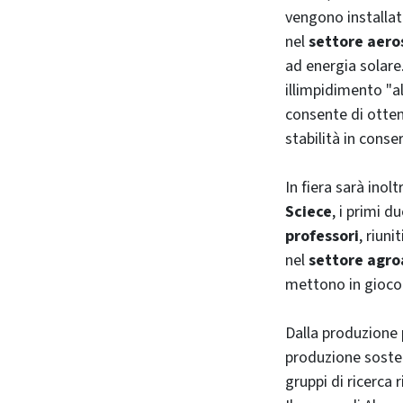
vengono installate
nel
settore aero
ad energia solare
illimpidimento "al
consente di otte
stabilità in conse
In fiera sarà ino
Sciece
, i primi d
professori
, riuni
nel
settore agro
mettono in gioc
Dalla produzione 
produzione sosten
gruppi di ricerca r