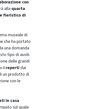
llaborazione con
rà alla
quarta
 fieristico di
stema museale di
ne che ha portato
e da una domanda
o tipo di ausili.
one delle grandi
lo
i reperti
dai
di un prodotto di
ione con le
ati in casa
ampato sul quale