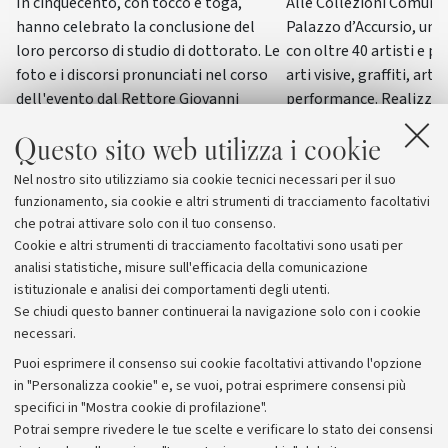
In cinquecento, con tocco e toga,
Alle Collezioni Comunali
hanno celebrato la conclusione del
Palazzo d’Accursio, un
loro percorso di studio di dottorato. Le
con oltre 40 artisti e pi
foto e i discorsi pronunciati nel corso
arti visive, graffiti, arti
dell'evento dal Rettore Giovanni
performance. Realizzat
Molari, dalla giornalista scientifica
del progetto “ERC WRIT
Questo sito web utilizza i cookie
Elisabetta Tola e dal genetista Guido
dall’Università di Bolog
Barbujani
esposizione di questo g
Nel nostro sito utilizziamo sia cookie tecnici necessari per il suo
funzionamento, sia cookie e altri strumenti di tracciamento facoltativi
che potrai attivare solo con il tuo consenso.
Cookie e altri strumenti di tracciamento facoltativi sono usati per
analisi statistiche, misure sull'efficacia della comunicazione
istituzionale e analisi dei comportamenti degli utenti.
Se chiudi questo banner continuerai la navigazione solo con i cookie
necessari.
Archivio
Puoi esprimere il consenso sui cookie facoltativi attivando l'opzione
in "Personalizza cookie" e, se vuoi, potrai esprimere consensi più
Comunicati stampa
specifici in "Mostra cookie di profilazione".
Redazione
Potrai sempre rivedere le tue scelte e verificare lo stato dei consensi