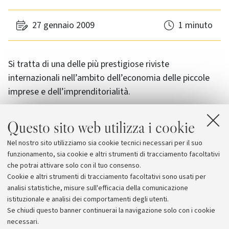
27 gennaio 2009
1 minuto
Si tratta di una delle più prestigiose riviste
internazionali nell’ambito dell’economia delle piccole
imprese e dell’imprenditorialità.
La rivista, con Impact Factor pari a 1.168, si colloca
Questo sito web utilizza i cookie
attualmente al
quarantaquattresimo
posto nei
Nel nostro sito utilizziamo sia cookie tecnici necessari per il suo
ranking internazionali delle riviste di Scienze
funzionamento, sia cookie e altri strumenti di tracciamento facoltativi
Economiche
e al
ventisettesimo in quelli di Scienze
che potrai attivare solo con il tuo consenso.
Manageriali
.
Cookie e altri strumenti di tracciamento facoltativi sono usati per
analisi statistiche, misure sull'efficacia della comunicazione
istituzionale e analisi dei comportamenti degli utenti.
Se chiudi questo banner continuerai la navigazione solo con i cookie
necessari.