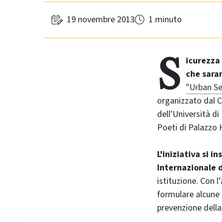
19 novembre 2013
1 minuto
S
icurezza
che sara
"Urban Se
organizzato dal CI
dell'Università di
Poeti di Palazzo H
L'iniziativa si i
Internazionale 
istituzione. Con l
formulare alcune r
prevenzione della