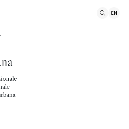
EN
ana
zionale
nale
 urbana