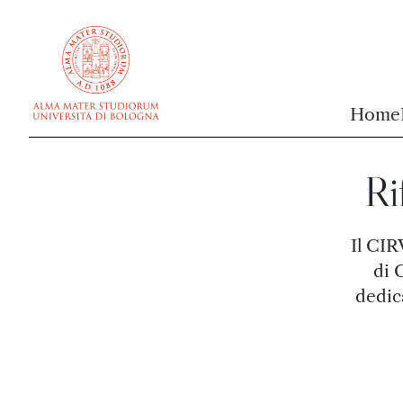
vai al contenuto della pagina
vai al menu di navigazione
Home
Ri
Il CIR
di 
dedica