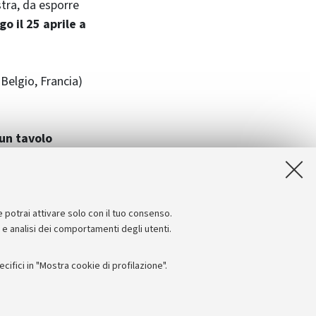
stra, da esporre
o il 25 aprile a
Belgio, Francia)
 un tavolo
a Prefettura di
Centro Servizi
 occasione delle
e potrai attivare solo con il tuo consenso.
e e analisi dei comportamenti degli utenti.
ifici in "Mostra cookie di profilazione".
Seguici su: