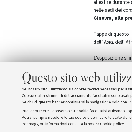
allestire durante
nelle sedi dei cons
Ginevra, alla pr
Tappe di questo ‘
dell’ Asia, dell’ A
L’esposizione si i
congiunto c
he v
Questo sito web utilizz
Bologna, Region
Amministrativi d
celebrazioni del
Nel nostro sito utilizziamo sia cookie tecnici necessari per il 
Cookie e altri strumenti di tracciamento facoltativi sono usati p
Se chiudi questo banner continuerai la navigazione solo con i 
Puoi esprimere il consenso sui cookie facoltativi attivando l'op
Potrai sempre rivedere le tue scelte e verificare lo stato dei 
Archivio
Comunicati stampa
Redazione
Rassegna 
Per maggiori informazioni
consulta la nostra Cookie policy
.