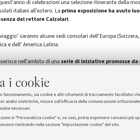
 quest'anno di celebrazioni una selezione itinerante della mo
olati italiani all’estero. La
prima esposizione ha avuto luog
esenza del rettore Calzolari
.
viaggio’ saranno alcune sedi consolari dell’Europa (Svizzera, 
frica e dell’ America Latina.
nserisce nell’ambito di una
serie di iniziative promosse da
ede la partecipazione
dell’Università di Bologna, insieme 
a i cookie
e Emilia Romagna, Ufficio Scolastico Regionale, MIUR - 
i Bologna, Provincia di Bologna, Comune di Bologna, in
 60° anniversario della Costituzione italiana
.
suo funzionamento, sia cookie e altri strumenti di tracciamento facoltativi ch
er analisi statistiche, misure sull'efficacia della comunicazione istituzional
cookie necessari.
zione in "Personalizza cookie" e, se vuoi, potrai esprimere consensi più spec
consensi rientrando nella sezione "Impostazione cookie" del sito.
stampa