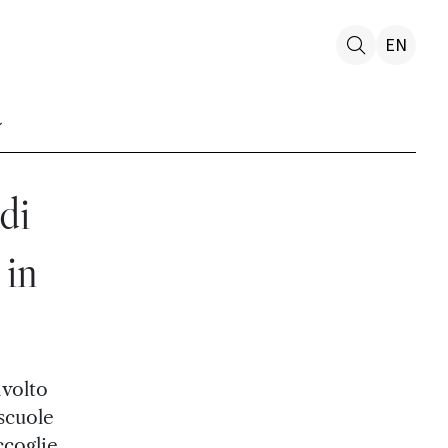
EN
di
 in
nvolto
 scuole
ccoglie