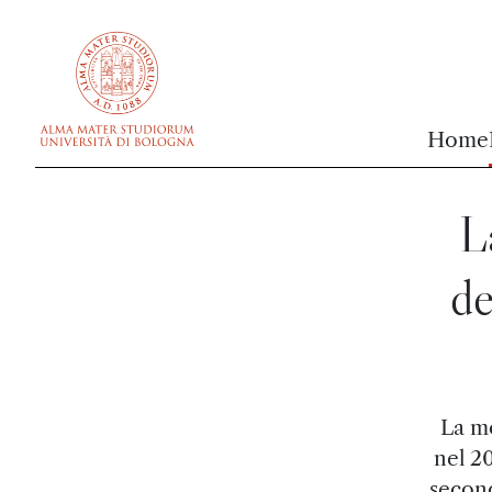
vai al contenuto della pagina
vai al menu di navigazione
Home
L
de
La mo
nel 20
second