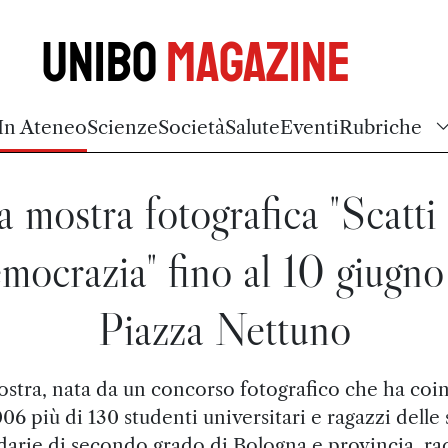
Unibo
Magazine
In Ateneo
Scienze
Società
Salute
Eventi
Rubriche
a mostra fotografica "Scatti 
mocrazia" fino al 10 giugno
Piazza Nettuno
stra, nata da un concorso fotografico che ha coi
06 più di 130 studenti universitari e ragazzi delle
arie di secondo grado di Bologna e provincia, ra