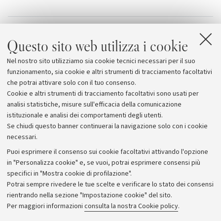
Allegati
Questo sito web utilizza i cookie
Venticinque anni di La Soffitta
Nel nostro sito utilizziamo sia cookie tecnici necessari per il suo
La Soffitta 2013
funzionamento, sia cookie e altri strumenti di tracciamento facoltativi
che potrai attivare solo con il tuo consenso.
Cookie e altri strumenti di tracciamento facoltativi sono usati per
analisi statistiche, misure sull'efficacia della comunicazione
istituzionale e analisi dei comportamenti degli utenti.
Se chiudi questo banner continuerai la navigazione solo con i cookie
necessari.
Archivio
Puoi esprimere il consenso sui cookie facoltativi attivando l'opzione
in "Personalizza cookie" e, se vuoi, potrai esprimere consensi più
Comunicati stampa
specifici in "Mostra cookie di profilazione".
Redazione
Potrai sempre rivedere le tue scelte e verificare lo stato dei consensi
rientrando nella sezione "Impostazione cookie" del sito.
Rassegna stampa
Per maggiori informazioni
consulta la nostra Cookie policy
.