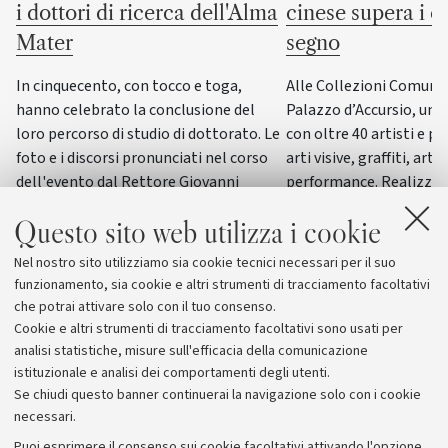
i dottori di ricerca dell'Alma
cinese supera i co
Mater
segno
In cinquecento, con tocco e toga,
Alle Collezioni Comunali
hanno celebrato la conclusione del
Palazzo d’Accursio, un
loro percorso di studio di dottorato. Le
con oltre 40 artisti e pi
foto e i discorsi pronunciati nel corso
arti visive, graffiti, arti
dell'evento dal Rettore Giovanni
performance. Realizzat
Molari, dalla giornalista scientifica
del progetto “ERC WRIT
Questo sito web utilizza i cookie
Elisabetta Tola e dal genetista Guido
dall’Università di Bolog
Barbujani
esposizione di questo g
Nel nostro sito utilizziamo sia cookie tecnici necessari per il suo
funzionamento, sia cookie e altri strumenti di tracciamento facoltativi
che potrai attivare solo con il tuo consenso.
Cookie e altri strumenti di tracciamento facoltativi sono usati per
analisi statistiche, misure sull'efficacia della comunicazione
istituzionale e analisi dei comportamenti degli utenti.
Se chiudi questo banner continuerai la navigazione solo con i cookie
necessari.
Archivio
Puoi esprimere il consenso sui cookie facoltativi attivando l'opzione