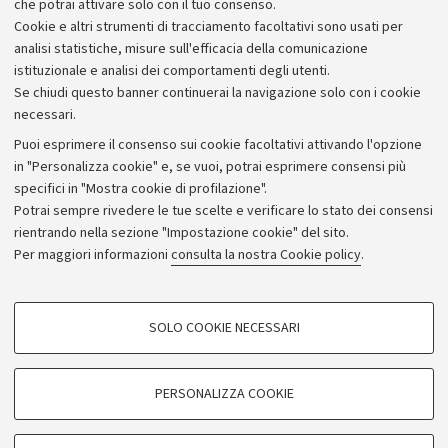
che potrai attivare solo con il tuo consenso.
Cookie e altri strumenti di tracciamento facoltativi sono usati per
analisi statistiche, misure sull'efficacia della comunicazione
istituzionale e analisi dei comportamenti degli utenti.
Se chiudi questo banner continuerai la navigazione solo con i cookie
necessari.
Archivio
Puoi esprimere il consenso sui cookie facoltativi attivando l'opzione
in "Personalizza cookie" e, se vuoi, potrai esprimere consensi più
Comunicati stampa
specifici in "Mostra cookie di profilazione".
Redazione
Potrai sempre rivedere le tue scelte e verificare lo stato dei consensi
rientrando nella sezione "Impostazione cookie" del sito.
Rassegna stampa
Per maggiori informazioni
consulta la nostra Cookie policy
.
Seguici su:
COOKIE DI PROFILAZIONE - FACOLTATIVI
SOLO COOKIE NECESSARI
Si tratta di cookie utilizzati per analizzare le caratteristiche della navigazione
degli utenti, creare profili in base al loro comportamento sul sito, per analisi
di marketing.
PERSONALIZZA COOKIE
© Copyright 2026 - ALMA MATER STUDIORUM - Università di
Mostra cookie di profilazione
Bologna - Via Zamboni, 33 - 40126 Bologna - PI: 01131710376 -
Google/Youtube Video