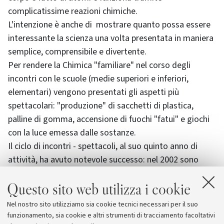
complicatissime reazioni chimiche.
L'intenzione è anche di mostrare quanto possa essere
interessante la scienza una volta presentata in maniera
semplice, comprensibile e divertente.
Per rendere la Chimica "familiare" nel corso degli
incontri con le scuole (medie superiori e inferiori,
elementari) vengono presentati gli aspetti più
spettacolari: "produzione" di sacchetti di plastica,
palline di gomma, accensione di fuochi "fatui" e giochi
con la luce emessa dalle sostanze.
Il ciclo di incontri - spettacoli, al suo quinto anno di
attività, ha avuto notevole successo: nel 2002 sono
stati ospitati 1130 studenti di 21 scuole superiori; 720
Questo sito web utilizza i cookie
studenti di 15 scuole medie; 650 studenti di 14 scuole
elementari, mentre altri 850 studenti non sono riusciti
Nel nostro sito utilizziamo sia cookie tecnici necessari per il suo
purtroppo a trovare posto.
funzionamento, sia cookie e altri strumenti di tracciamento facoltativi