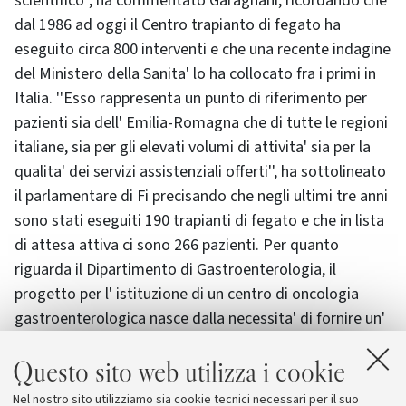
scientifico'', ha commentato Garagnani, ricordando che
dal 1986 ad oggi il Centro trapianto di fegato ha
eseguito circa 800 interventi e che una recente indagine
del Ministero della Sanita' lo ha collocato fra i primi in
Italia. ''Esso rappresenta un punto di riferimento per
pazienti sia dell' Emilia-Romagna che di tutte le regioni
italiane, sia per gli elevati volumi di attivita' sia per la
qualita' dei servizi assistenziali offerti'', ha sottolineato
il parlamentare di Fi precisando che negli ultimi tre anni
sono stati eseguiti 190 trapianti di fegato e che in lista
di attesa attiva ci sono 266 pazienti. Per quanto
riguarda il Dipartimento di Gastroenterologia, il
progetto per l' istituzione di un centro di oncologia
gastroenterologica nasce dalla necessita' di fornire un'
assistenza clinico-diagnostica all' avanguardia per la
Questo sito web utilizza i cookie
prevenzione e la cura delle neoplasie dell' apparato
digerente. Il progetto comprende un centro per la
Nel nostro sito utilizziamo sia cookie tecnici necessari per il suo