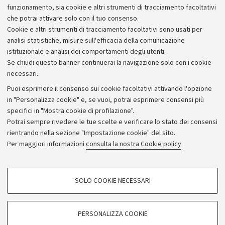
ricerca clinica e di base da affiancare alla clinica di
funzionamento, sia cookie e altri strumenti di tracciamento facoltativi
routine.
che potrai attivare solo con il tuo consenso.
Cookie e altri strumenti di tracciamento facoltativi sono usati per
analisi statistiche, misure sull'efficacia della comunicazione
istituzionale e analisi dei comportamenti degli utenti.
Se chiudi questo banner continuerai la navigazione solo con i cookie
necessari.
Archivio
Puoi esprimere il consenso sui cookie facoltativi attivando l'opzione
in "Personalizza cookie" e, se vuoi, potrai esprimere consensi più
Comunicati stampa
specifici in "Mostra cookie di profilazione".
Redazione
Potrai sempre rivedere le tue scelte e verificare lo stato dei consensi
rientrando nella sezione "Impostazione cookie" del sito.
Rassegna stampa
Per maggiori informazioni
consulta la nostra Cookie policy
.
Seguici su:
COOKIE DI PROFILAZIONE - FACOLTATIVI
SOLO COOKIE NECESSARI
Si tratta di cookie utilizzati per analizzare le caratteristiche della navigazione
degli utenti, creare profili in base al loro comportamento sul sito, per analisi
di marketing.
PERSONALIZZA COOKIE
© Copyright 2026 - ALMA MATER STUDIORUM - Università di
Mostra cookie di profilazione