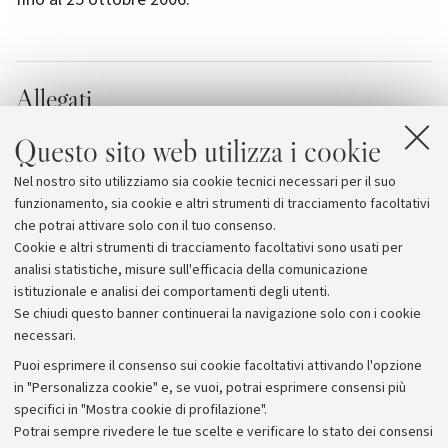
Allegati
Il programma dettagliato dei seminari
Questo sito web utilizza i cookie
[933.1 KB]
Nel nostro sito utilizziamo sia cookie tecnici necessari per il suo
Dipartimento di Politica, Istituzioni, Storia
funzionamento, sia cookie e altri strumenti di tracciamento facoltativi
che potrai attivare solo con il tuo consenso.
Cookie e altri strumenti di tracciamento facoltativi sono usati per
analisi statistiche, misure sull'efficacia della comunicazione
istituzionale e analisi dei comportamenti degli utenti.
Se chiudi questo banner continuerai la navigazione solo con i cookie
necessari.
Archivio
Puoi esprimere il consenso sui cookie facoltativi attivando l'opzione
in "Personalizza cookie" e, se vuoi, potrai esprimere consensi più
Comunicati stampa
specifici in "Mostra cookie di profilazione".
Redazione
Potrai sempre rivedere le tue scelte e verificare lo stato dei consensi