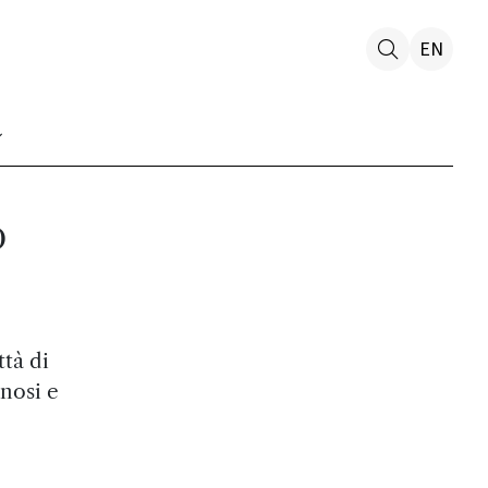
EN
o
tà di
nosi e