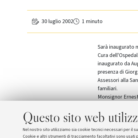
30 luglio 2002
1 minuto
Sarà inaugurato ma
Cura dell'Ospedale
inaugurato da Aug
presenza di Giorg
Assessori alla Sa
familiari.
Monsignor Ernesto
La realizzazione d
Questo sito web utilizz
collaborazione fr
significativo pass
dell'assistenza ps
Nel nostro sito utilizziamo sia cookie tecnici necessari per il 
Cookie e altri strumenti di tracciamento facoltativi sono usati p