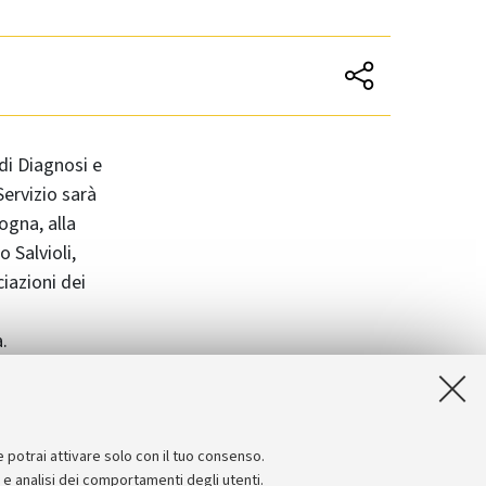
 di Diagnosi e
Servizio sarà
ogna, alla
 Salvioli,
iazioni dei
.
tto della
enta un
 sulla qualità
e potrai attivare solo con il tuo consenso.
e e analisi dei comportamenti degli utenti.