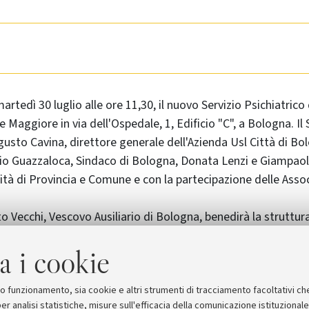
rtedì 30 luglio alle ore 11,30, il nuovo Servizio Psichiatrico
 Maggiore in via dell'Ospedale, 1, Edificio "C", a Bologna. Il 
usto Cavina, direttore generale dell'Azienda Usl Città di Bol
io Guazzaloca, Sindaco di Bologna, Donata Lenzi e Giampaolo
nità di Provincia e Comune e con la partecipazione delle Assoc
 Vecchi, Vescovo Ausiliario di Bologna, benedirà la struttura
ella nuova Psichiatria all'interno dell'Ospedale Maggiore, fru
a i cookie
a l'Azienda USL e l'Università degli Studi di Bologna, rappres
o in avanti nel campo dei servizi di cura mentale che inciderà
ichiatrica.
suo funzionamento, sia cookie e altri strumenti di tracciamento facoltativi ch
er analisi statistiche, misure sull'efficacia della comunicazione istituzional