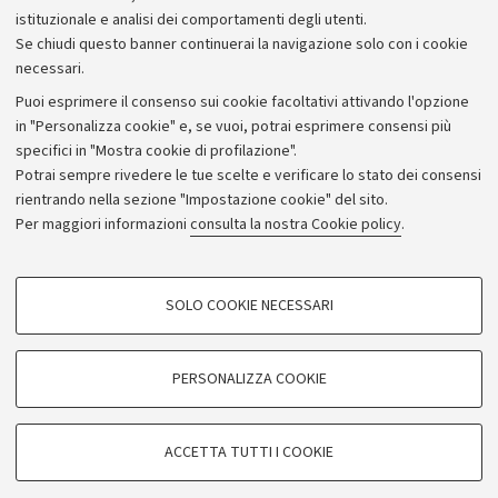
istituzionale e analisi dei comportamenti degli utenti.
Se chiudi questo banner continuerai la navigazione solo con i cookie
necessari.
Archivio
Puoi esprimere il consenso sui cookie facoltativi attivando l'opzione
in "Personalizza cookie" e, se vuoi, potrai esprimere consensi più
Comunicati stampa
specifici in "Mostra cookie di profilazione".
Redazione
Potrai sempre rivedere le tue scelte e verificare lo stato dei consensi
rientrando nella sezione "Impostazione cookie" del sito.
Rassegna stampa
Per maggiori informazioni
consulta la nostra Cookie policy
.
Seguici su:
COOKIE DI PROFILAZIONE - FACOLTATIVI
SOLO COOKIE NECESSARI
Si tratta di cookie utilizzati per analizzare le caratteristiche della navigazione
degli utenti, creare profili in base al loro comportamento sul sito, per analisi
di marketing.
PERSONALIZZA COOKIE
© Copyright 2026 - ALMA MATER STUDIORUM - Università di
Mostra cookie di profilazione
Bologna - Via Zamboni, 33 - 40126 Bologna - PI: 01131710376 -
Google/Youtube Video
CF: 80007010376
COOKIE TECNICI - NECESSARI
ACCETTA TUTTI I COOKIE
Facebook
Privacy
Note legali
Impostazioni Cookie
Si tratta di cookie tecnici utilizzati, a titolo esemplificativo, per il corretto