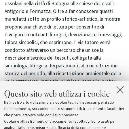
ossolani nella città di Bologna alle chiese delle valli
Antigorio e Formazza. Oltre a far conoscere questi
manufatti sotto un profilo storico-artistico, la mostra
propone una chiave di lettura per consentire di
divulgare i contenuti liturgici, devozionali e i messaggi,
talora simbolici, che esprimono. Il visitatore verrà
condotto attraverso un percorso che unisce la
descrizione tecnica dei tessuti, collegata alla
simbologia liturgica dei paramenti, alla ricostruzione
storica del periodo, alla ricostruzione ambientale della
valle attraverso immagini di chiese, cappelle, oratori.
Il progetto della mostra è nato nell'ambito del lavoro di
Questo sito web utilizza i cookie
studio e di restauro dei paramenti sacri legati agli
Nel nostro sito utilizziamo sia cookie tecnici necessari per il suo
emigranti ossolani, promosso dalla Regione Piemonte
funzionamento, sia cookie e altri strumenti di tracciamento facoltativi
attraverso il Centro per lo studio e la documentazione
che potrai attivare solo con il tuo consenso.
delle Società di mutuo soccorso, oggi Fondazione.
Cookie e altri strumenti di tracciamento facoltativi sono usati per
analisi statistiche, misure sull'efficacia della comunicazione