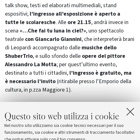
talk show, testi ed elaborati multimediali, stand
espositivi;
l’ingresso all’esposizione è aperto a
tutte le scolaresche
. Alle
ore 21.15
, andrà invece in
scena
«…Che fai tu luna in ciel?»
, uno spettacolo
teatrale
con Giancarlo Giannini
, che interpreterà brani
di Leopardi accompagnato dalle
musiche dello
ShuberTrio
, e sullo sfondo delle
opere del pittore
Alessandro La Motta
; per quest’ultimo evento,
destinato a tutti i cittadini,
l’ingresso è gratuito, ma
è necessario l’invito
(ritirabile presso l’Emporio della
cultura, in p.zza Maggiore 1).
Questo sito web utilizza i cookie
Allegati
Nel nostro sito utilizziamo sia cookie tecnici necessari per il suo
calendario della settimana
[33.0 KB]
funzionamento, sia cookie e altri strumenti di tracciamento facoltativi
che potrai attivare solo con il tuo consenso.