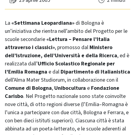
29 aprile 2005
2 minuti
La
«Settimana Leopardiana»
di Bologna è
un’iniziativa che rientra nell’ambito del Progetto per le
scuole secondarie
«Lettura – Pensare l’Italia
attraverso i classici»
, promosso dal
Ministero
dell’Istruzione, dell’Università e della Ricerca
, ed è
realizzata dall’
Ufficio Scolastico
Regionale per
l’Emilia Romagna
e dal
Dipartimento di Italianistica
dell’Alma Mater Studiorum, in collaborazione con il
Comune di Bologna
,
Unibocultura
e
Fondazione
Carisbo
. Nel Progetto nazionale sono state coinvolte
nove città, di otto regioni diverse (l’Emilia–Romagna è
l’unica a partecipare con due città, Bologna e Ferrara, e
con ben dieci istituti superiori). Ciascuna città è stata
abbinata ad un poeta-letterato, e le scuole aderenti al