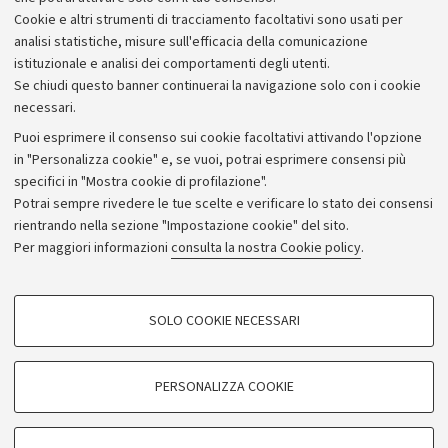
Cookie e altri strumenti di tracciamento facoltativi sono usati per
analisi statistiche, misure sull'efficacia della comunicazione
istituzionale e analisi dei comportamenti degli utenti.
Se chiudi questo banner continuerai la navigazione solo con i cookie
necessari.
Archivio
Puoi esprimere il consenso sui cookie facoltativi attivando l'opzione
in "Personalizza cookie" e, se vuoi, potrai esprimere consensi più
Comunicati stampa
specifici in "Mostra cookie di profilazione".
Redazione
Potrai sempre rivedere le tue scelte e verificare lo stato dei consensi
rientrando nella sezione "Impostazione cookie" del sito.
Rassegna stampa
Per maggiori informazioni
consulta la nostra Cookie policy
.
Seguici su:
COOKIE DI PROFILAZIONE - FACOLTATIVI
SOLO COOKIE NECESSARI
Si tratta di cookie utilizzati per analizzare le caratteristiche della navigazione
degli utenti, creare profili in base al loro comportamento sul sito, per analisi
di marketing.
PERSONALIZZA COOKIE
© Copyright 2026 - ALMA MATER STUDIORUM - Università di
Mostra cookie di profilazione
Bologna - Via Zamboni, 33 - 40126 Bologna - PI: 01131710376 -
Google/Youtube Video
CF: 80007010376