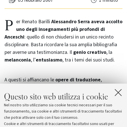
05 febbraio 2007
1 minuto
Per Renato Barilli
Alessandro Serra aveva accolto
uno degli insegnamenti più profondi di
Anceschi
: quello di non chiudersi in un unico recinto
disciplinare. Basta ricordare la sua amplia bibliografia
per averne una testimonianza. Il
genio creativo
, la
melanconia
, l’
entusiasmo
, tra i temi dei suoi studi.
A questi si affiancano le
opere di traduzione
,
soprattutto dal francese(Edgard Morin, Jean
Questo sito web utilizza i cookie
Baudrillard, Deleuze, Guattari, Dubuffet, Bourdieu),
l’attività di
redattore de il Verri
e la lunga
Nel nostro sito utilizziamo sia cookie tecnici necessari per il suo
collaborazione con Pier Giovanni Castagnoli, oggi
funzionamento, sia cookie e altri strumenti di tracciamento facoltativi
direttore della Fondazione Musei di Torino.
che potrai attivare solo con il tuo consenso.
Cookie e altri strumenti di tracciamento facoltativi sono usati per