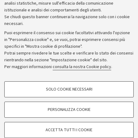
analisi statistiche, misure sull'efficacia della comunicazione
istituzionale e analisi dei comportamenti degli utenti.
Se chiudi questo banner continuerai la navigazione solo con i cookie
necessari.
Archivio
Puoi esprimere il consenso sui cookie facoltativi attivando l'opzione
in "Personalizza cookie" e, se vuoi, potrai esprimere consensi più
Comunicati stampa
specifici in "Mostra cookie di profilazione".
Redazione
Potrai sempre rivedere le tue scelte e verificare lo stato dei consensi
rientrando nella sezione "Impostazione cookie" del sito.
Rassegna stampa
Per maggiori informazioni
consulta la nostra Cookie policy
.
Seguici su:
COOKIE DI PROFILAZIONE - FACOLTATIVI
SOLO COOKIE NECESSARI
Si tratta di cookie utilizzati per analizzare le caratteristiche della navigazione
degli utenti, creare profili in base al loro comportamento sul sito, per analisi
di marketing.
PERSONALIZZA COOKIE
© Copyright 2026 - ALMA MATER STUDIORUM - Università di
Mostra cookie di profilazione
Bologna - Via Zamboni, 33 - 40126 Bologna - PI: 01131710376 -
Google/Youtube Video
CF: 80007010376
COOKIE TECNICI - NECESSARI
ACCETTA TUTTI I COOKIE
Facebook