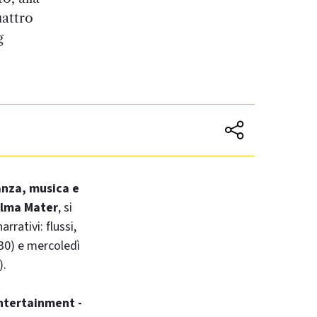
uattro
g
anza, musica e
Alma Mater
, si
arrativi: flussi,
,30) e mercoledì
).
entertainment
-