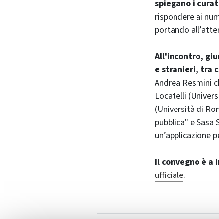
spiegano i curat
rispondere ai nume
portando all’atte
All'incontro, gi
e stranieri, tra c
Andrea Resmini ch
Locatelli (Univers
(Università di Ro
pubblica" e Sasa 
un’applicazione p
Il convegno è a 
ufficiale
.