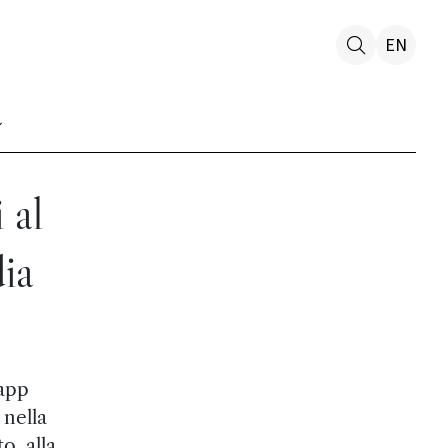
EN
 al
ia
 app
 nella
o, alla