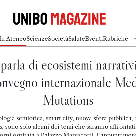
Unibo
Magazine
In Ateneo
Scienze
Società
Salute
Eventi
Rubriche
 parla di ecosistemi narrativi
onvegno internazionale Med
Mutations
logia semiotica, smart city, nuova sfera pubblica,
s, sono solo alcuni dei temi che saranno affrontati
orni ospitata a Palazzo Marescotti. L'appuntament