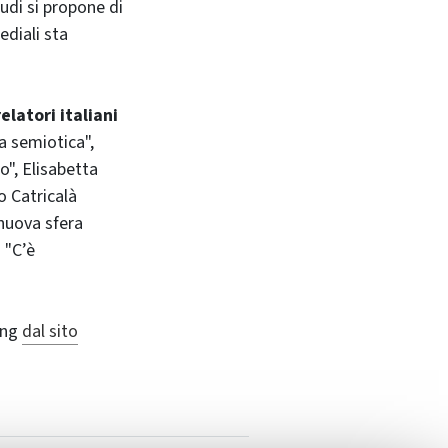
tudi si propone di
ediali sta
elatori italiani
ia semiotica",
o", Elisabetta
o Catricalà
a nuova sfera
 "C’è
ing
dal sito