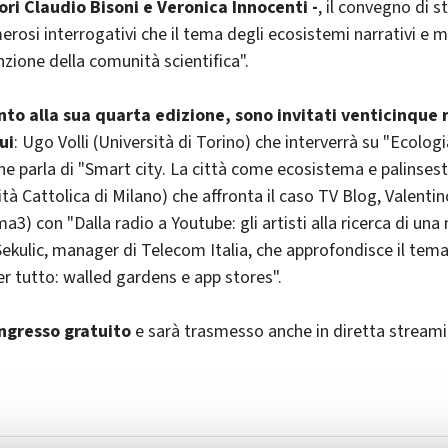
ori Claudio Bisoni e Veronica Innocenti -
, il convegno di s
rosi interrogativi che il tema degli ecosistemi narrativi e m
nzione della comunità scientifica".
unto alla sua quarta edizione, sono invitati venticinque r
ui
: Ugo Volli (Università di Torino) che interverrà su "Ecolog
e parla di "
Smart city
. La città come ecosistema e palinsest
ità Cattolica di Milano) che affronta il caso TV Blog, Valentin
ma3) con "Dalla radio a
Youtube
: gli artisti alla ricerca di un
Sekulic, manager di Telecom Italia, che approfondisce il tema
er tutto: walled gardens e app stores".
ingresso gratuito
e sarà trasmesso anche in diretta
stream