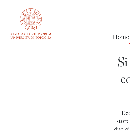
vai al contenuto della pagina
vai al menu di navigazione
Home
Si
c
Eco
store
due gi