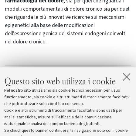
farmacologia del dolore
, sia per quel che riguarda i
modelli comportamentali di dolore cronico sia per quel
che riguarda le più innovative ricerche sui meccanismi
epigenetici alla base delle modificazioni
dell’espressione genica dei sistemi endogeni coinvolti
nel dolore cronico.
Allegati
Questo sito web utilizza i cookie
La ricerca farmacologica sul dolore: dai modelli
Nel nostro sito utilizziamo sia cookie tecnici necessari per il suo
comportamentali all'epigenetica
funzionamento, sia cookie e altri strumenti di tracciamento facoltativi
che potrai attivare solo con il tuo consenso.
Cookie e altri strumenti di tracciamento facoltativi sono usati per
analisi statistiche, misure sull'efficacia della comunicazione
istituzionale e analisi dei comportamenti degli utenti.
Se chiudi questo banner continuerai la navigazione solo con i cookie