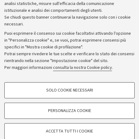
analisi statistiche, misure sull'efficacia della comunicazione
istituzionale e analisi dei comportamenti degli utenti.
Se chiudi questo banner continuerai la navigazione solo con i cookie
necessari.
Archivio
Puoi esprimere il consenso sui cookie facoltativi attivando l'opzione
in "Personalizza cookie" e, se vuoi, potrai esprimere consensi più
Comunicati stampa
specifici in "Mostra cookie di profilazione".
Redazione
Potrai sempre rivedere le tue scelte e verificare lo stato dei consensi
rientrando nella sezione "Impostazione cookie" del sito.
Rassegna stampa
Per maggiori informazioni
consulta la nostra Cookie policy
.
Seguici su:
COOKIE DI PROFILAZIONE - FACOLTATIVI
SOLO COOKIE NECESSARI
Si tratta di cookie utilizzati per analizzare le caratteristiche della navigazione
degli utenti, creare profili in base al loro comportamento sul sito, per analisi
di marketing.
PERSONALIZZA COOKIE
© Copyright 2026 - ALMA MATER STUDIORUM - Università di
Mostra cookie di profilazione
Bologna - Via Zamboni, 33 - 40126 Bologna - PI: 01131710376 -
Google/Youtube Video
CF: 80007010376
COOKIE TECNICI - NECESSARI
ACCETTA TUTTI I COOKIE
Facebook