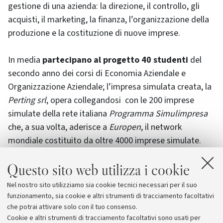
gestione di una azienda: la direzione, il controllo, gli
acquisti, il marketing, la finanza, l’organizzazione della
produzione e la costituzione di nuove imprese.
In media
partecipano al progetto 40 studenti
del
secondo anno dei corsi di Economia Aziendale e
Organizzazione Aziendale; l’impresa simulata creata, la
Perting srl
, opera collegandosi con le 200 imprese
simulate della rete italiana
Programma Simulimpresa
che, a sua volta, aderisce a
Europen
, il network
mondiale costituito da oltre 4000 imprese simulate.
Questo sito web utilizza i cookie
Molto interessati e fortemente motivati gli studenti
coinvolti nel progetto, tanto che si è resa necessaria
Nel nostro sito utilizziamo sia cookie tecnici necessari per il suo
una selezione delle richieste a far parte di questa
funzionamento, sia cookie e altri strumenti di tracciamento facoltativi
esperienza.
che potrai attivare solo con il tuo consenso.
Cookie e altri strumenti di tracciamento facoltativi sono usati per