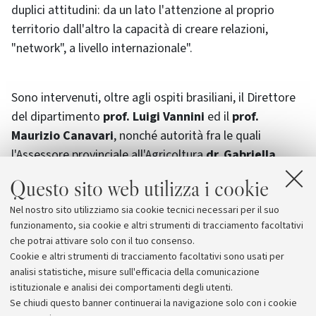
duplici attitudini: da un lato l'attenzione al proprio
territorio dall'altro la capacità di creare relazioni,
"network", a livello internazionale".
Sono intervenuti, oltre agli ospiti brasiliani, il Direttore
del dipartimento
prof. Luigi Vannini
ed il
prof.
Maurizio Canavari
, nonché autorità fra le quali
l'Assessore provinciale all'Agricoltura
dr. Gabriella
Montera
e il presidente dell'Unione dei comuni -
Questo sito web utilizza i cookie
Comunità Montana della Valle del Samoggia
Roberto
Nel nostro sito utilizziamo sia cookie tecnici necessari per il suo
Tedeschi
.
funzionamento, sia cookie e altri strumenti di tracciamento facoltativi
che potrai attivare solo con il tuo consenso.
Cookie e altri strumenti di tracciamento facoltativi sono usati per
analisi statistiche, misure sull'efficacia della comunicazione
istituzionale e analisi dei comportamenti degli utenti.
Se chiudi questo banner continuerai la navigazione solo con i cookie