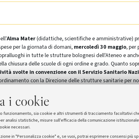
ell'
Alma Mater
(didattiche, scientifiche e amministrative) p
pese per la giornata di domani,
mercoledì 30 maggio
, per
pralluoghi in tutte le strutture bolognesi dell'Ateneo e anch
lla chiusura delle scuole di ogni ordine e grado. Quanto sop
tività svolte in convenzione con il
Servizio Sanitario Naz
oordinamento con la Direzione delle strutture sanitarie per n
ienti.
a i cookie
che nelle
sedi della Romagna
(Forlì, Cesena, Ravenna e Rimin
iranno regolarmente.
suo funzionamento, sia cookie e altri strumenti di tracciamento facoltativi ch
er analisi statistiche, misure sull'efficacia della comunicazione istituzional
cookie necessari.
zione in "Personalizza cookie" e, se vuoi, potrai esprimere consensi più spec