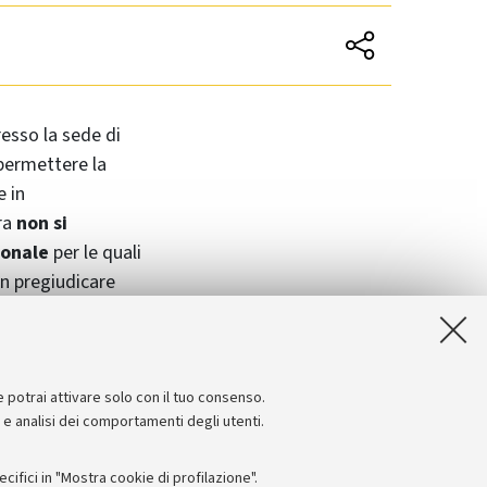
resso la sede di
 permettere la
e in
ra
non si
ionale
per le quali
on pregiudicare
i) tutte le
e potrai attivare solo con il tuo consenso.
e e analisi dei comportamenti degli utenti.
ifici in "Mostra cookie di profilazione".