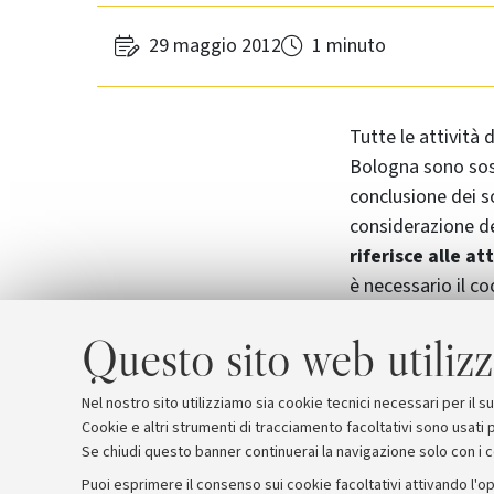
29 maggio 2012
1 minuto
Tutte le attività d
Bologna sono sos
conclusione dei so
considerazione de
riferisce
alle at
è necessario il c
l'assistenza ai paz
Questo sito web utilizz
Infine si segnala 
attività prosegu
Nel nostro sito utilizziamo sia cookie tecnici necessari per il 
Cookie e altri strumenti di tracciamento facoltativi sono usati p
Se chiudi questo banner continuerai la navigazione solo con i 
Puoi esprimere il consenso sui cookie facoltativi attivando l'op