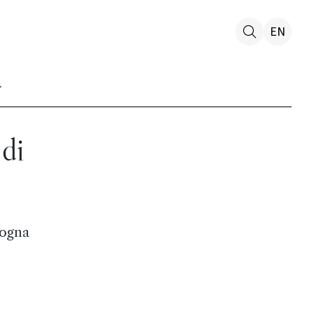
EN
 di
logna