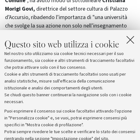
Comune
", ha avuto modo di sottolineare
Cristiana
Morigi Govi,
direttrice del settore cultura di Palazzo
d’Accursio, ribadendo l’importanza di "una università
che svolge la sua azione non solo nell’insegnamento
agli studenti ma anche nella diffusione più ampia del
Questo sito web utilizza i cookie
suo sapere". Anche per questo la manifestazione ha
ricevuto, oltre al contributo e all’adesione di varie
Nel nostro sito utilizziamo sia cookie tecnici necessari per il suo
istituzioni cittadine, anche l’
Alto patronato del
funzionamento, sia cookie e altri strumenti di tracciamento facoltativi
Presidente della Repubblica
.
che potrai attivare solo con il tuo consenso.
Cookie e altri strumenti di tracciamento facoltativi sono usati per
analisi statistiche, misure sull'efficacia della comunicazione
istituzionale e analisi dei comportamenti degli utenti.
Se chiudi questo banner continuerai la navigazione solo con i cookie
necessari.
Archivio
Puoi esprimere il consenso sui cookie facoltativi attivando l'opzione
in "Personalizza cookie" e, se vuoi, potrai esprimere consensi più
Comunicati stampa
specifici in "Mostra cookie di profilazione".
Redazione
Potrai sempre rivedere le tue scelte e verificare lo stato dei consensi
rientrando nella sezione "Impostazione cookie" del sito.