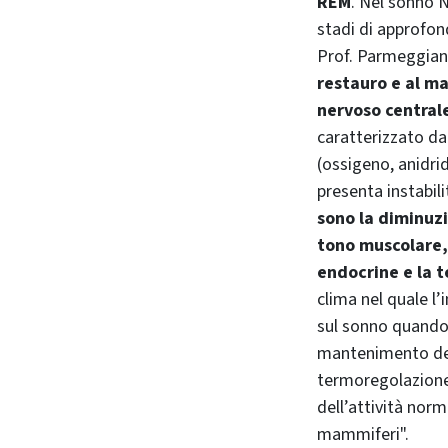
REM
. Nel sonno 
stadi di approfo
Prof. Parmeggian
restauro e al m
nervoso central
caratterizzato dal
(ossigeno, anidri
presenta instabil
sono la diminuzio
tono muscolare, 
endocrine e la 
clima nel quale l’
sul sonno quando 
mantenimento del
termoregolazione
dell’attività norm
mammiferi".