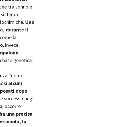
ione tra sonno e
l sistema
stochimiche.
Uno
a, durante il
 come la
to
, invece,
compaiono
u base genetica.
tenza l’uomo
Così
alcuni
iposati dopo
de successo negli
ia, occorre
 ha una precisa
ersonnia, la