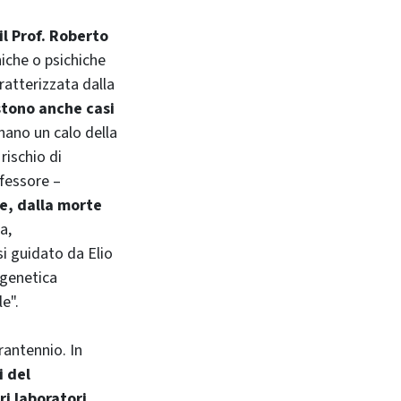
il Prof. Roberto
iche o psichiche
aratterizzata dalla
stono anche casi
nano un calo della
rischio di
fessore –
e, dalla morte
a,
i guidato da Elio
 genetica
e".
rantennio. In
i del
ri laboratori