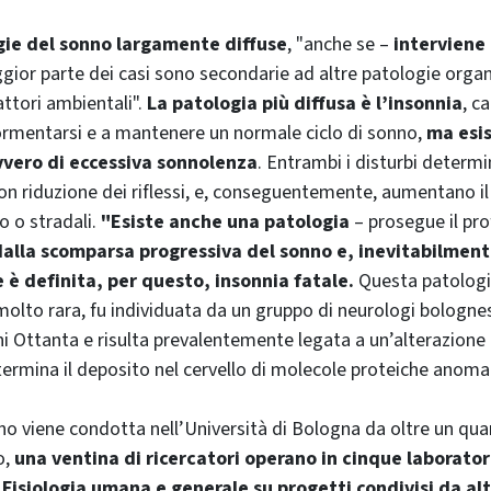
gie del sonno largamente diffuse
, "anche se –
interviene 
gior parte dei casi sono secondarie ad altre patologie organ
attori ambientali".
La patologia più diffusa è l’insonnia
, c
ormentarsi e a mantenere un normale ciclo di sonno,
ma esi
vvero di eccessiva sonnolenza
. Entrambi i disturbi determi
con riduzione dei riflessi, e, conseguentemente, aumentano il 
ro o stradali.
"Esiste anche una patologia
– prosegue il pro
dalla scomparsa progressiva del sonno e, inevitabilment
 è definita, per questo, insonnia fatale.
Questa patologi
lto rara, fu individuata da un gruppo di neurologi bolognes
ni Ottanta e risulta prevalentemente legata a un’alterazione
termina il deposito nel cervello di molecole proteiche anomal
nno viene condotta nell’Università di Bologna da oltre un qua
o,
una ventina di ricercatori operano in cinque laborator
Fisiologia umana e generale su progetti condivisi da alt