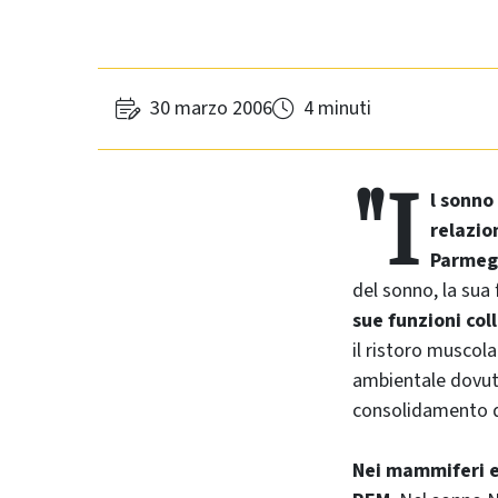
30 marzo 2006
4 minuti
"I
l sonno
relazio
Parmeg
del sonno, la sua
sue funzioni coll
il ristoro muscola
ambientale dovuto
consolidamento d
Nei mammiferi e 