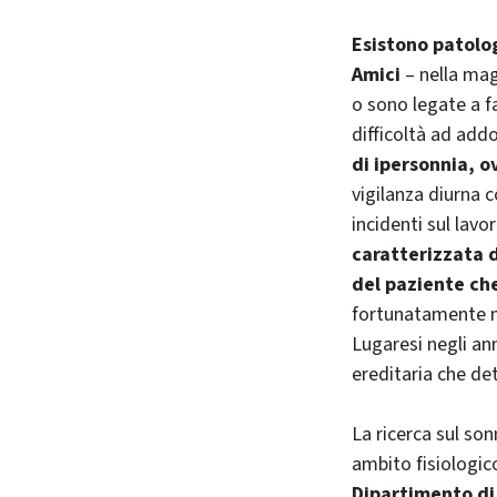
Esistono patolo
Amici
– nella mag
o sono legate a f
difficoltà ad add
di ipersonnia, o
vigilanza diurna 
incidenti sul lavo
caratterizzata 
del paziente che
fortunatamente mo
Lugaresi negli an
ereditaria che de
La ricerca sul so
ambito fisiologic
Dipartimento di 