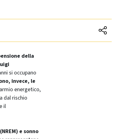
pensione della
Luigi
anni si occupano
ono, invece, le
sparmio energetico,
a dal rischio
 il
M (NREM) e sonno