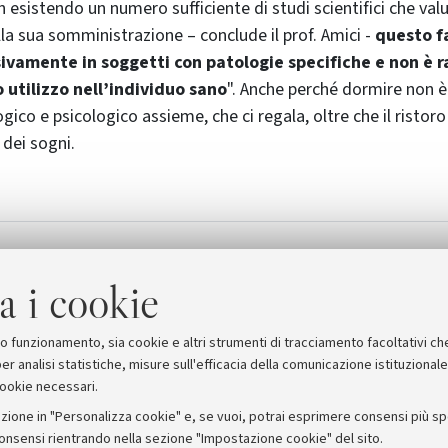
n esistendo un numero sufficiente di studi scientifici che valut
la sua somministrazione – conclude il prof. Amici -
questo f
sivamente in soggetti con patologie specifiche e non è 
 utilizzo nell’individuo sano
". Anche perché dormire non 
gico e psicologico assieme, che ci regala, oltre che il ristoro
 dei sogni.
a i cookie
suo funzionamento, sia cookie e altri strumenti di tracciamento facoltativi ch
er analisi statistiche, misure sull'efficacia della comunicazione istituzional
cookie necessari.
zione in "Personalizza cookie" e, se vuoi, potrai esprimere consensi più spec
consensi rientrando nella sezione "Impostazione cookie" del sito.