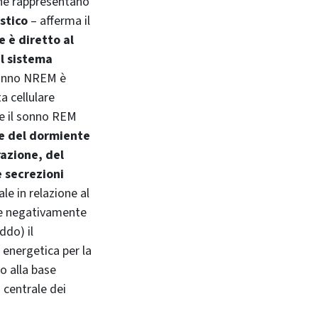
che rappresentano
istico
– afferma il
e è diretto al
l sistema
 sonno NREM è
a cellulare
re il sonno REM
ie del dormiente
razione, del
e secrezioni
e in relazione al
isce negativamente
ddo) il
energetica per la
o alla base
o centrale dei