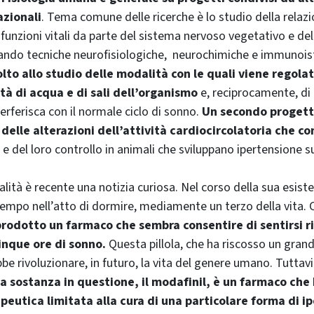
azionali
. Tema comune delle ricerche è lo studio della relaz
 funzioni vitali da parte del sistema nervoso vegetativo e de
zzando tecniche neurofisiologiche, neurochimiche e immunoi
olto allo studio delle modalità con le quali viene regolat
tà di acqua e di sali dell’organismo
e, reciprocamente, di
erferisca con il normale ciclo di sonno.
Un secondo proget
 delle alterazioni dell’attività cardiocircolatoria che 
e del loro controllo in animali che sviluppano ipertensione s
alità è recente una notizia curiosa. Nel corso della sua esis
empo nell’atto di dormire, mediamente un terzo della vita. 
prodotto un farmaco che sembra consentire di sentirsi r
inque ore di sonno.
Questa pillola, che ha riscosso un gran
bbe rivoluzionare, in futuro, la vita del genere umano. Tuttav
la sostanza in questione, il modafinil, è un farmaco che
peutica limitata alla cura di una particolare forma di ip