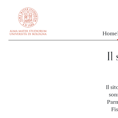
vai al contenuto della pagina
vai al menu di navigazione
Home
Il 
Il si
son
Parm
Fi