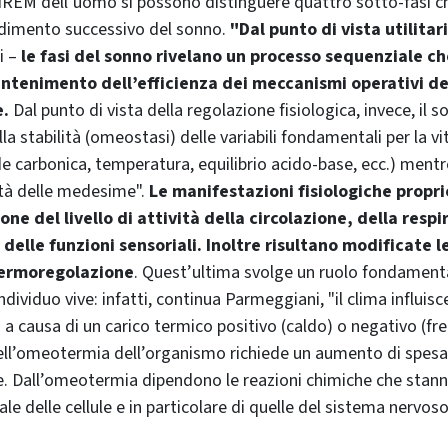
NREM dell’uomo si possono distinguere quattro sotto-fasi 
ndimento successivo del sonno.
"Dal punto di vista utilitar
i –
le fasi del sonno rivelano un processo sequenziale ch
antenimento dell’efficienza dei meccanismi operativi de
e.
Dal punto di vista della regolazione fisiologica, invece, il
la stabilità (omeostasi) delle variabili fondamentali per la vit
de carbonica, temperatura, equilibrio acido-base, ecc.) ment
ità delle medesime".
Le manifestazioni fisiologiche propr
ne del livello di attività della circolazione, della respi
delle funzioni sensoriali. Inoltre risultano modificate l
termoregolazione
. Quest’ultima svolge un ruolo fondamental
individuo vive: infatti, continua Parmeggiani, "il clima influ
a causa di un carico termico positivo (caldo) o negativo (fre
l’omeotermia dell’organismo richiede un aumento di spesa 
. Dall’omeotermia dipendono le reazioni chimiche che stann
ale delle cellule e in particolare di quelle del sistema nervos