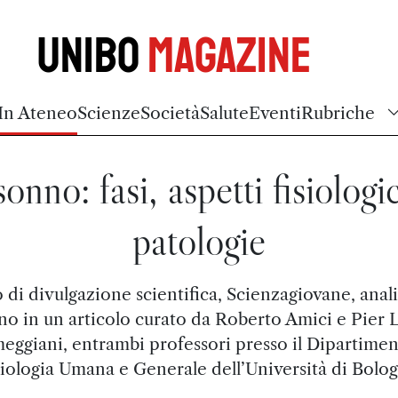
Unibo
Magazine
In Ateneo
Scienze
Società
Salute
Eventi
Rubriche
sonno: fasi, aspetti fisiologi
patologie
to di divulgazione scientifica, Scienzagiovane, anali
no in un articolo curato da Roberto Amici e Pier L
eggiani, entrambi professori presso il Dipartimen
siologia Umana e Generale dell’Università di Bolog