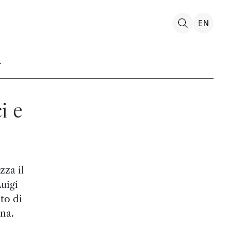
EN
ci e
zza il
uigi
to di
na.