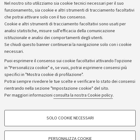
Nel nostro sito utilizziamo sia cookie tecnici necessari per il suo
collaborazione con la nota ditta italiana di elicotteri,
funzionamento, sia cookie e altri strumenti di tracciamento facoltativi
Agusta Westland, presso la quale Mistri ha compiuto un
che potrai attivare solo con il tuo consenso.
tirocinio a completamento degli studi di primo livello.
Cookie e altri strumenti di tracciamento facoltativi sono usati per
analisi statistiche, misure sull'efficacia della comunicazione
istituzionale e analisi dei comportamenti degli utenti.
Se chiudi questo banner continuerai la navigazione solo con i cookie
necessari.
Archivio
Puoi esprimere il consenso sui cookie facoltativi attivando l'opzione
in "Personalizza cookie" e, se vuoi, potrai esprimere consensi più
Comunicati stampa
specifici in "Mostra cookie di profilazione".
Redazione
Potrai sempre rivedere le tue scelte e verificare lo stato dei consensi
rientrando nella sezione "Impostazione cookie" del sito.
Rassegna stampa
Per maggiori informazioni
consulta la nostra Cookie policy
.
Seguici su:
COOKIE DI PROFILAZIONE - FACOLTATIVI
SOLO COOKIE NECESSARI
Si tratta di cookie utilizzati per analizzare le caratteristiche della navigazione
degli utenti, creare profili in base al loro comportamento sul sito, per analisi
di marketing.
PERSONALIZZA COOKIE