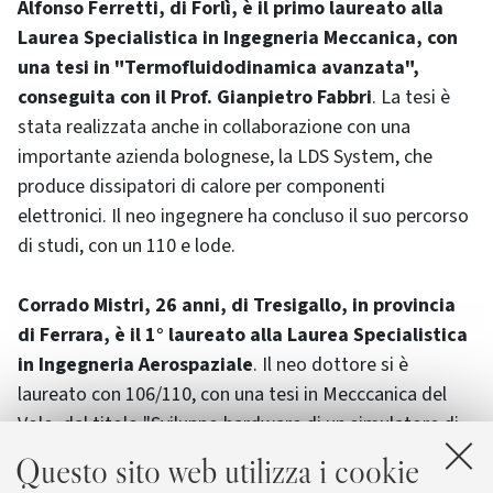
Alfonso Ferretti, di Forlì, è il primo laureato alla
Laurea Specialistica in Ingegneria Meccanica, con
una tesi in "Termofluidodinamica avanzata",
conseguita con il Prof. Gianpietro Fabbri
. La tesi è
stata realizzata anche in collaborazione con una
importante azienda bolognese, la LDS System, che
produce dissipatori di calore per componenti
elettronici. Il neo ingegnere ha concluso il suo percorso
di studi, con un 110 e lode.
Corrado Mistri, 26 anni, di Tresigallo, in provincia
di Ferrara, è il 1° laureato alla Laurea Specialistica
in Ingegneria Aerospaziale
. Il neo dottore si è
laureato con 106/110, con una tesi in Mecccanica del
Volo, dal titolo "Sviluppo hardware di un simulatore di
elicotteri per la pre-progettazione", conseguita con il
Questo sito web utilizza i cookie
Prof. Gianmarco Saggiani. La tesi è stata svolta in