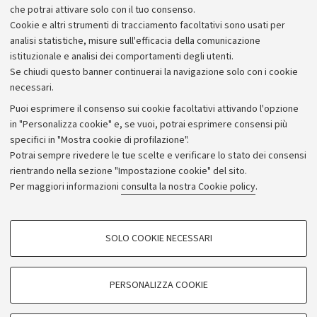
che potrai attivare solo con il tuo consenso.
Cookie e altri strumenti di tracciamento facoltativi sono usati per
analisi statistiche, misure sull'efficacia della comunicazione
istituzionale e analisi dei comportamenti degli utenti.
Se chiudi questo banner continuerai la navigazione solo con i cookie
necessari.
Archivio
Puoi esprimere il consenso sui cookie facoltativi attivando l'opzione
in "Personalizza cookie" e, se vuoi, potrai esprimere consensi più
Comunicati stampa
specifici in "Mostra cookie di profilazione".
Redazione
Potrai sempre rivedere le tue scelte e verificare lo stato dei consensi
rientrando nella sezione "Impostazione cookie" del sito.
Rassegna stampa
Per maggiori informazioni
consulta la nostra Cookie policy
.
Seguici su:
COOKIE DI PROFILAZIONE - FACOLTATIVI
SOLO COOKIE NECESSARI
Si tratta di cookie utilizzati per analizzare le caratteristiche della navigazione
degli utenti, creare profili in base al loro comportamento sul sito, per analisi
di marketing.
PERSONALIZZA COOKIE
© Copyright 2026 - ALMA MATER STUDIORUM - Università di
Mostra cookie di profilazione
Bologna - Via Zamboni, 33 - 40126 Bologna - PI: 01131710376 -