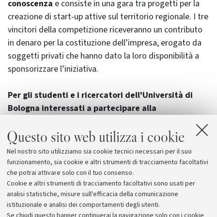
conoscenza
e consiste in una gara tra progetti per la
creazione di start-up attive sul territorio regionale. I tre
vincitori della competizione riceveranno un contributo
in denaro per la costituzione dell’impresa, erogato da
soggetti privati che hanno dato la loro disponibilità a
sponsorizzare l’iniziativa.
Per gli studenti e i ricercatori dell'Università di
Bologna interessati a partecipare alla
competizione
,
AlmaCube
, l'incubatore dell'Università
Questo sito web utilizza i cookie
di Bologna, offre un supporto nella redazione del
modulo di candidatura (per informazioni scrivere a:
Nel nostro sito utilizziamo sia cookie tecnici necessari per il suo
fabrizio.bugamelli@almacube.com e
funzionamento, sia cookie e altri strumenti di tracciamento facoltativi
giampaolo.pagliuca@almacube.com).
che potrai attivare solo con il tuo consenso.
Cookie e altri strumenti di tracciamento facoltativi sono usati per
analisi statistiche, misure sull'efficacia della comunicazione
istituzionale e analisi dei comportamenti degli utenti.
Se chiudi questo banner continuerai la navigazione solo con i cookie