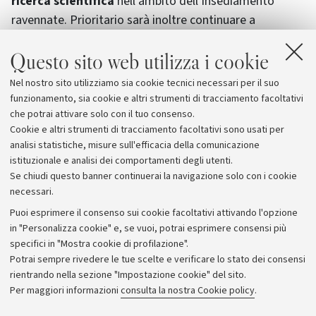
ricerca scientifica
nell’ambito dell’insediamento
ravennate. Prioritario sarà inoltre continuare a
rafforzare il
rapporto tra università e mondo
Questo sito web utilizza i cookie
istituzionale e/o produttivo
sia in un’ottica di più
facile inserimento lavorativo dei laureati che di
Nel nostro sito utilizziamo sia cookie tecnici necessari per il suo
reciproco coinvolgimento ai fini dello sviluppo del
funzionamento, sia cookie e altri strumenti di tracciamento facoltativi
territorio".
che potrai attivare solo con il tuo consenso.
Cookie e altri strumenti di tracciamento facoltativi sono usati per
analisi statistiche, misure sull'efficacia della comunicazione
istituzionale e analisi dei comportamenti degli utenti.
Se chiudi questo banner continuerai la navigazione solo con i cookie
necessari.
Archivio
Puoi esprimere il consenso sui cookie facoltativi attivando l'opzione
in "Personalizza cookie" e, se vuoi, potrai esprimere consensi più
Comunicati stampa
specifici in "Mostra cookie di profilazione".
Redazione
Potrai sempre rivedere le tue scelte e verificare lo stato dei consensi
rientrando nella sezione "Impostazione cookie" del sito.
Rassegna stampa
Per maggiori informazioni
consulta la nostra Cookie policy
.
Seguici su: