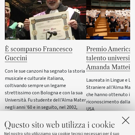
È scomparso Francesco
Premio America G
Guccini
talento universit
Amanda Mattei
Con le sue canzoni ha segnato la storia
musicale e culturale italiana,
Laureata in Lingue e Le
coltivando sempre un legame
Straniere all'Alma Mater,
strettissimo con Bologna e con la sua
che hanno ottenuto il p
Università. Fu studente dell'Alma Mater
riconoscimento dalla F
negli anni '60 e in seguito, nel 2002,
USA
ricevette la laurea honoris causa in
Scienze della formazione primaria
Questo sito web utilizza i cookie
Nel nostro sito utilizziamo sia cookie tecnici necessari per il suo