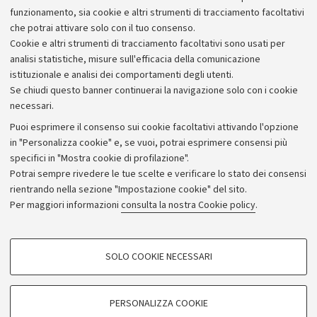
funzionamento, sia cookie e altri strumenti di tracciamento facoltativi
che potrai attivare solo con il tuo consenso.
Cookie e altri strumenti di tracciamento facoltativi sono usati per
analisi statistiche, misure sull'efficacia della comunicazione
istituzionale e analisi dei comportamenti degli utenti.
Se chiudi questo banner continuerai la navigazione solo con i cookie
necessari.
Archivio
Puoi esprimere il consenso sui cookie facoltativi attivando l'opzione
in "Personalizza cookie" e, se vuoi, potrai esprimere consensi più
Comunicati stampa
specifici in "Mostra cookie di profilazione".
Redazione
Potrai sempre rivedere le tue scelte e verificare lo stato dei consensi
rientrando nella sezione "Impostazione cookie" del sito.
Rassegna stampa
Per maggiori informazioni
consulta la nostra Cookie policy
.
Seguici su:
COOKIE DI PROFILAZIONE - FACOLTATIVI
SOLO COOKIE NECESSARI
Si tratta di cookie utilizzati per analizzare le caratteristiche della navigazione
degli utenti, creare profili in base al loro comportamento sul sito, per analisi
di marketing.
PERSONALIZZA COOKIE
© Copyright 2026 - ALMA MATER STUDIORUM - Università di
Mostra cookie di profilazione