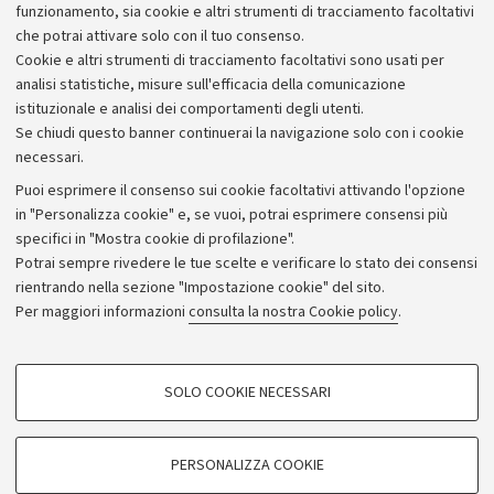
trasformazione che sta coinvolgendo i sistemi di
funzionamento, sia cookie e altri strumenti di tracciamento facoltativi
difesa occidentali, incluso quello nazionale.
che potrai attivare solo con il tuo consenso.
Cookie e altri strumenti di tracciamento facoltativi sono usati per
analisi statistiche, misure sull'efficacia della comunicazione
istituzionale e analisi dei comportamenti degli utenti.
Se chiudi questo banner continuerai la navigazione solo con i cookie
necessari.
Archivio
Puoi esprimere il consenso sui cookie facoltativi attivando l'opzione
in "Personalizza cookie" e, se vuoi, potrai esprimere consensi più
Comunicati stampa
specifici in "Mostra cookie di profilazione".
Redazione
Potrai sempre rivedere le tue scelte e verificare lo stato dei consensi
rientrando nella sezione "Impostazione cookie" del sito.
Rassegna stampa
Per maggiori informazioni
consulta la nostra Cookie policy
.
Seguici su:
COOKIE DI PROFILAZIONE - FACOLTATIVI
SOLO COOKIE NECESSARI
Si tratta di cookie utilizzati per analizzare le caratteristiche della navigazione
degli utenti, creare profili in base al loro comportamento sul sito, per analisi
di marketing.
PERSONALIZZA COOKIE
© Copyright 2026 - ALMA MATER STUDIORUM - Università di
Mostra cookie di profilazione