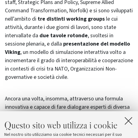
staff, Strategic Plans and Policy, Supreme Allied
Command Transformation, Norfolk) e si sono sviluppati
nell’ambito di
tre distinti working groups
le cui
attività, durante i due giorni di lavori, sono state
intervallate da
due tavole rotonde
, svoltesi in
sessione plenaria, e dalla
presentazione del modello
Viking
, un modello di simulazione interattiva volto a
incrementare il grado di interoperabilità e cooperazione
in contesti di crisi tra NATO, Organizzazioni Non-
governative e società civile.
Ancora una volta, insomma, attraverso una formula
innovativa e capace di fare dialogare esperti di diversa
provenienza e background,
il Dipartimento di Scienze
Questo sito web utilizza i cookie
Politiche ha confermato la propria attitudine a
stimolare criticamente il processo di
Nel nostro sito utilizziamo sia cookie tecnici necessari per il suo