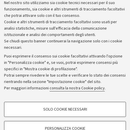
Nel nostro sito utilizziamo sia cookie tecnici necessari per il suo
Seminario su Cina Rurale del 26 nov. 2003
funzionamento, sia cookie e altri strumenti di tracciamento facoltativi
che potrai attivare solo con il tuo consenso.
Cookie e altri strumenti di tracciamento facoltativi sono usati per
analisi statistiche, misure sull'efficacia della comunicazione
istituzionale e analisi dei comportamenti degli utenti.
Se chiudi questo banner continuerai la navigazione solo con i cookie
necessari.
Archivio
Puoi esprimere il consenso sui cookie facoltativi attivando l'opzione
in "Personalizza cookie" e, se vuoi, potrai esprimere consensi più
Comunicati stampa
specifici in "Mostra cookie di profilazione".
Redazione
Potrai sempre rivedere le tue scelte e verificare lo stato dei consensi
rientrando nella sezione "Impostazione cookie" del sito.
Rassegna stampa
Per maggiori informazioni
consulta la nostra Cookie policy
.
Seguici su:
COOKIE DI PROFILAZIONE - FACOLTATIVI
SOLO COOKIE NECESSARI
Si tratta di cookie utilizzati per analizzare le caratteristiche della navigazione
degli utenti, creare profili in base al loro comportamento sul sito, per analisi
di marketing.
PERSONALIZZA COOKIE