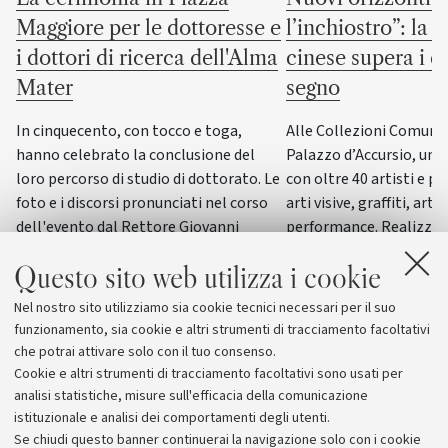
Maggiore per le dottoresse e
l’inchiostro”: la c
i dottori di ricerca dell'Alma
cinese supera i co
Mater
segno
In cinquecento, con tocco e toga,
Alle Collezioni Comunali
hanno celebrato la conclusione del
Palazzo d’Accursio, un
loro percorso di studio di dottorato. Le
con oltre 40 artisti e pi
foto e i discorsi pronunciati nel corso
arti visive, graffiti, arti
dell'evento dal Rettore Giovanni
performance. Realizzat
Molari, dalla giornalista scientifica
del progetto “ERC WRIT
Questo sito web utilizza i cookie
Elisabetta Tola e dal genetista Guido
dall’Università di Bolog
Barbujani
esposizione di questo g
Nel nostro sito utilizziamo sia cookie tecnici necessari per il suo
funzionamento, sia cookie e altri strumenti di tracciamento facoltativi
che potrai attivare solo con il tuo consenso.
Cookie e altri strumenti di tracciamento facoltativi sono usati per
analisi statistiche, misure sull'efficacia della comunicazione
istituzionale e analisi dei comportamenti degli utenti.
Se chiudi questo banner continuerai la navigazione solo con i cookie