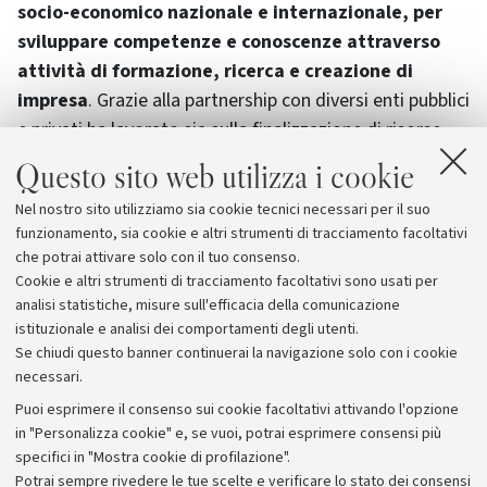
socio-economico nazionale e internazionale, per
sviluppare competenze e conoscenze attraverso
attività di formazione, ricerca e creazione di
impresa
. Grazie alla partnership con diversi enti pubblici
e privati ha lavorato sia sulla finalizzazione di risorse
già esistenti, di concerto con le Istituzioni, in specifico
Questo sito web utilizza i cookie
per l’attivazione del sistema di Voucher formativi della
Nel nostro sito utilizziamo sia cookie tecnici necessari per il suo
Regione Emilia Romagna, sia per attrarre nuovi
funzionamento, sia cookie e altri strumenti di tracciamento facoltativi
investimenti e aprire nuovi campi di indagine su cui
che potrai attivare solo con il tuo consenso.
attivare alta formazione.
Cookie e altri strumenti di tracciamento facoltativi sono usati per
analisi statistiche, misure sull'efficacia della comunicazione
istituzionale e analisi dei comportamenti degli utenti.
Se chiudi questo banner continuerai la navigazione solo con i cookie
necessari.
Archivio
Puoi esprimere il consenso sui cookie facoltativi attivando l'opzione
in "Personalizza cookie" e, se vuoi, potrai esprimere consensi più
Comunicati stampa
specifici in "Mostra cookie di profilazione".
Redazione
Potrai sempre rivedere le tue scelte e verificare lo stato dei consensi