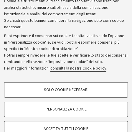
Cookie e altri strumenti di tracciamento facoltativi sono usati per
analisi statistiche, misure sull'efficacia della comunicazione
istituzionale e analisi dei comportamenti degli utenti.
Se chiudi questo banner continuerai la navigazione solo con i cookie
necessari.
Archivio
Puoi esprimere il consenso sui cookie facoltativi attivando l'opzione
in "Personalizza cookie" e, se vuoi, potrai esprimere consensi più
Comunicati stampa
specifici in "Mostra cookie di profilazione".
Redazione
Potrai sempre rivedere le tue scelte e verificare lo stato dei consensi
rientrando nella sezione "Impostazione cookie" del sito.
Rassegna stampa
Per maggiori informazioni
consulta la nostra Cookie policy
.
Seguici su:
COOKIE DI PROFILAZIONE - FACOLTATIVI
SOLO COOKIE NECESSARI
Si tratta di cookie utilizzati per analizzare le caratteristiche della navigazione
degli utenti, creare profili in base al loro comportamento sul sito, per analisi
di marketing.
PERSONALIZZA COOKIE
© Copyright 2026 - ALMA MATER STUDIORUM - Università di
Mostra cookie di profilazione
Bologna - Via Zamboni, 33 - 40126 Bologna - PI: 01131710376 -
Google/Youtube Video
CF: 80007010376
COOKIE TECNICI - NECESSARI
ACCETTA TUTTI I COOKIE