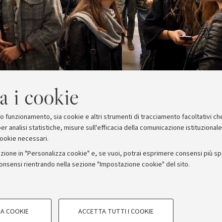
a i cookie
suo funzionamento, sia cookie e altri strumenti di tracciamento facoltativi ch
er analisi statistiche, misure sull'efficacia della comunicazione istituzional
cookie necessari.
zione in "Personalizza cookie" e, se vuoi, potrai esprimere consensi più spec
consensi rientrando nella sezione "Impostazione cookie" del sito.
stampa
COOKIE TECNICI - NECESSAR
ORUM - Università di Bologna - Via Zamboni, 33 - 40126 Bologna
A COOKIE
ACCETTA TUTTI I COOKIE
gazione degli utenti, creare profili in
Si tratta di cookie tecnici utilizzati, a