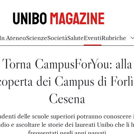
Unibo
Magazine
In Ateneo
Scienze
Società
Salute
Eventi
Rubriche
Torna CampusForYou: alla
coperta dei Campus di Forlì
Cesena
tudenti delle scuole superiori potranno conoscere i
udio e ascoltare le storie dei laureati Unibo che li
frequentati negli anni passati