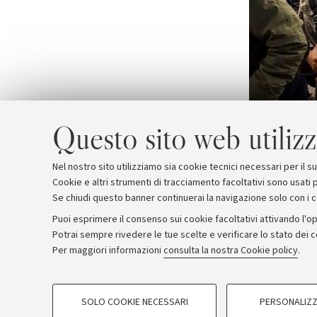
Questo sito web utilizz
Nel nostro sito utilizziamo sia cookie tecnici necessari per il 
Cookie e altri strumenti di tracciamento facoltativi sono usati p
Se chiudi questo banner continuerai la navigazione solo con i 
Puoi esprimere il consenso sui cookie facoltativi attivando l'op
Potrai sempre rivedere le tue scelte e verificare lo stato dei 
Archivio
Comunicati stampa
Redazione
Rassegna 
Per maggiori informazioni
consulta la nostra Cookie policy
.
COOKIE DI PROFILAZIONE - FACOLTATIVI
© Copyright 2026 - ALMA MATER STUDI
SOLO COOKIE NECESSARI
PERSONALIZZ
Si tratta di cookie utilizzati per analizzare le caratteristiche della navi