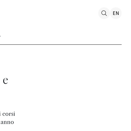
EN
 e
 corsi
 hanno