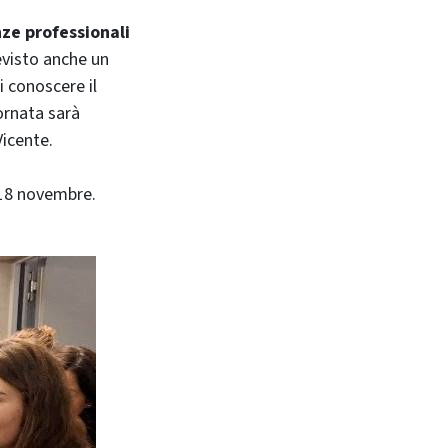
nze professionali
evisto anche un
i conoscere il
ornata sarà
Vicente.
 18 novembre.