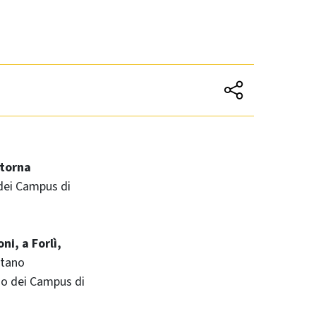
 torna
 dei Campus di
ni, a Forlì,
itano
dio dei Campus di