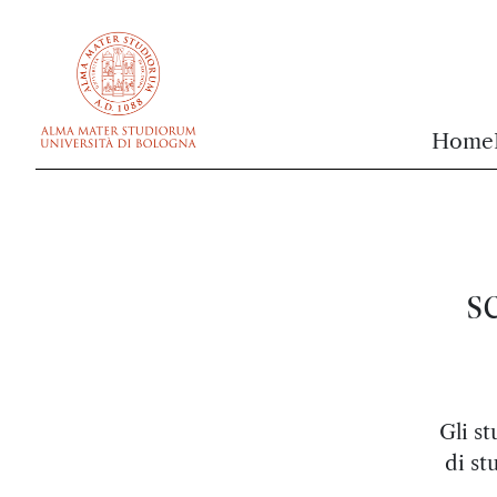
vai al contenuto della pagina
vai al menu di navigazione
Home
s
Gli s
di st