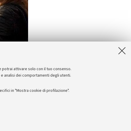
e potrai attivare solo con il tuo consenso.
e e analisi dei comportamenti degli utenti.
ifici in "Mostra cookie di profilazione".
Seguici su:
I
 - PI: 01131710376 - CF: 80007010376
 titolo esemplificativo, per il corretto funzionamento del sito, salvare