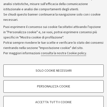
analisi statistiche, misure sull'efficacia della comunicazione
istituzionale e analisi dei comportamenti degli utenti.
Se chiudi questo banner continuerai la navigazione solo con i cookie
necessari.
Archivio
Puoi esprimere il consenso sui cookie facoltativi attivando l'opzione
in "Personalizza cookie" e, se vuoi, potrai esprimere consensi più
Comunicati stampa
specifici in "Mostra cookie di profilazione".
Redazione
Potrai sempre rivedere le tue scelte e verificare lo stato dei consensi
rientrando nella sezione "Impostazione cookie" del sito.
Rassegna stampa
Per maggiori informazioni
consulta la nostra Cookie policy
.
Seguici su:
COOKIE DI PROFILAZIONE - FACOLTATIVI
SOLO COOKIE NECESSARI
Si tratta di cookie utilizzati per analizzare le caratteristiche della navigazione
degli utenti, creare profili in base al loro comportamento sul sito, per analisi
di marketing.
PERSONALIZZA COOKIE
© Copyright 2026 - ALMA MATER STUDIORUM - Università di
Mostra cookie di profilazione
Bologna - Via Zamboni, 33 - 40126 Bologna - PI: 01131710376 -
Google/Youtube Video
CF: 80007010376
COOKIE TECNICI - NECESSARI
ACCETTA TUTTI I COOKIE
Facebook