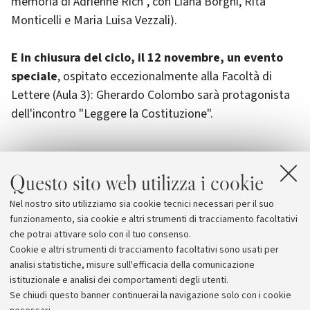
memoria di Adrienne Rich", con Liana Borghi, Rita
Monticelli e Maria Luisa Vezzali).
E in chiusura del ciclo, il 12 novembre, un evento
speciale
, ospitato eccezionalmente alla Facoltà di
Lettere (Aula 3): Gherardo Colombo sarà protagonista
dell'incontro "Leggere la Costituzione".
Questo sito web utilizza i cookie
Allegati
Nel nostro sito utilizziamo sia cookie tecnici necessari per il suo
Ex libris, incontri sulla lettura
funzionamento, sia cookie e altri strumenti di tracciamento facoltativi
che potrai attivare solo con il tuo consenso.
Cookie e altri strumenti di tracciamento facoltativi sono usati per
analisi statistiche, misure sull'efficacia della comunicazione
istituzionale e analisi dei comportamenti degli utenti.
Se chiudi questo banner continuerai la navigazione solo con i cookie