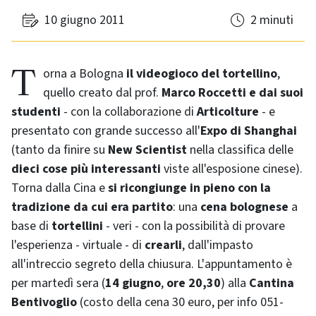
10 giugno 2011
2 minuti
Torna a Bologna
il videogioco del tortellino
,
quello creato dal prof.
Marco Roccetti
e dai suoi
studenti
- con la collaborazione di
Articolture
- e
presentato con grande successo all'
Expo di Shanghai
(tanto da finire su
New Scientist
nella classifica delle
dieci cose più interessanti
viste all'esposione cinese).
Torna dalla Cina e
si ricongiunge in pieno con la
tradizione da cui era partito
: una
cena bolognese
a
base di
tortellini
- veri - con la possibilità di provare
l'esperienza - virtuale - di
crearli
, dall'impasto
all'intreccio segreto della chiusura. L'appuntamento è
per martedì sera (
14 giugno
,
ore 20,30
) alla
Cantina
Bentivoglio
(costo della cena 30 euro, per info 051-