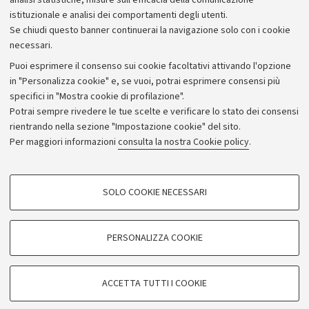
analisi statistiche, misure sull'efficacia della comunicazione
istituzionale e analisi dei comportamenti degli utenti.
Se chiudi questo banner continuerai la navigazione solo con i cookie
necessari.
Archivio
Puoi esprimere il consenso sui cookie facoltativi attivando l'opzione
in "Personalizza cookie" e, se vuoi, potrai esprimere consensi più
Comunicati stampa
specifici in "Mostra cookie di profilazione".
Redazione
Potrai sempre rivedere le tue scelte e verificare lo stato dei consensi
rientrando nella sezione "Impostazione cookie" del sito.
Rassegna stampa
Per maggiori informazioni
consulta la nostra Cookie policy
.
Seguici su:
COOKIE DI PROFILAZIONE - FACOLTATIVI
SOLO COOKIE NECESSARI
Si tratta di cookie utilizzati per analizzare le caratteristiche della navigazione
degli utenti, creare profili in base al loro comportamento sul sito, per analisi
di marketing.
PERSONALIZZA COOKIE
© Copyright 2026 - ALMA MATER STUDIORUM - Università di
Mostra cookie di profilazione
Bologna - Via Zamboni, 33 - 40126 Bologna - PI: 01131710376 -
Google/Youtube Video
CF: 80007010376
COOKIE TECNICI - NECESSARI
ACCETTA TUTTI I COOKIE
Facebook
Privacy
Note legali
Impostazioni Cookie
Si tratta di cookie tecnici utilizzati, a titolo esemplificativo, per il corretto