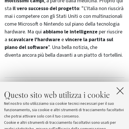
moltissimi campi
, a partire dalla medicina. Proprio qui
sta
il vero successo del progetto
: "L'Italia non riuscirà
mai i competere con gli Stati Uniti o con multinazionali
come
Microsoft
o Nintendo sul piano della tecnologia
hardware
. Ma qui
abbiamo le intelligenze
per riuscire
a
scavalcare l'
hardware
e
vincere la partita sul
piano del
software
". Una bella notizia, che
diventa ancora più bella davanti a un piatto di tortellini.
Allegati
Questo sito web utilizza i cookie
Un videogioco per imparare a fare i tortellini
Nel nostro sito utilizziamo sia cookie tecnici necessari per il suo
Cantina Bentivoglio
funzionamento, sia cookie e altri strumenti di tracciamento facoltativi
che potrai attivare solo con il tuo consenso.
Cookie e altri strumenti di tracciamento facoltativi sono usati per