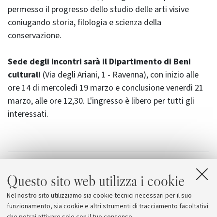
permesso il progresso dello studio delle arti visive
coniugando storia, filologia e scienza della
conservazione.
Sede degli incontri sarà il Dipartimento di Beni
culturali
(Via degli Ariani, 1 - Ravenna), con inizio alle
ore 14 di mercoledì 19 marzo e conclusione venerdì 21
marzo, alle ore 12,30. L'ingresso è libero per tutti gli
interessati.
Allegati
Questo sito web utilizza i cookie
Il programma del convegno
[610.4 KB]
Nel nostro sito utilizziamo sia cookie tecnici necessari per il suo
Il Settecento del XXI secolo
funzionamento, sia cookie e altri strumenti di tracciamento facoltativi