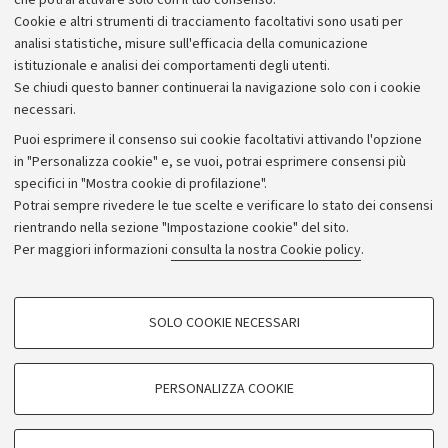
che potrai attivare solo con il tuo consenso.
Cookie e altri strumenti di tracciamento facoltativi sono usati per
analisi statistiche, misure sull'efficacia della comunicazione
istituzionale e analisi dei comportamenti degli utenti.
Se chiudi questo banner continuerai la navigazione solo con i cookie
necessari.
Archivio
Puoi esprimere il consenso sui cookie facoltativi attivando l'opzione
in "Personalizza cookie" e, se vuoi, potrai esprimere consensi più
Comunicati stampa
specifici in "Mostra cookie di profilazione".
Redazione
Potrai sempre rivedere le tue scelte e verificare lo stato dei consensi
rientrando nella sezione "Impostazione cookie" del sito.
Rassegna stampa
Per maggiori informazioni
consulta la nostra Cookie policy
.
Seguici su:
COOKIE DI PROFILAZIONE - FACOLTATIVI
SOLO COOKIE NECESSARI
Si tratta di cookie utilizzati per analizzare le caratteristiche della navigazione
degli utenti, creare profili in base al loro comportamento sul sito, per analisi
di marketing.
PERSONALIZZA COOKIE
© Copyright 2026 - ALMA MATER STUDIORUM - Università di
Mostra cookie di profilazione
Bologna - Via Zamboni, 33 - 40126 Bologna - PI: 01131710376 -
Google/Youtube Video
CF: 80007010376