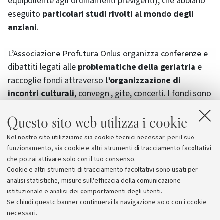
equipollente agli ordinamenti previgenti), che abbiano
eseguito
particolari studi rivolti al mondo degli
anziani
.
L’Associazione Profutura Onlus organizza conferenze e
dibattiti legati alle
problematiche della geriatria
e
raccoglie fondi attraverso
l’organizzazione di
incontri culturali
, convegni, gite, concerti. I fondi sono
poi usati per
intervenire concretamente
, dove
Questo sito web utilizza i cookie
necessario, acquistando e donando attrezzature
mediche, paramediche, medicinali, o quant’altro serva
Nel nostro sito utilizziamo sia cookie tecnici necessari per il suo
all’anziano. Spesso
affiancando
, in molti casi, le
funzionamento, sia cookie e altri strumenti di tracciamento facoltativi
istituzioni che operano
a favore della terza età
.
che potrai attivare solo con il tuo consenso.
Cookie e altri strumenti di tracciamento facoltativi sono usati per
analisi statistiche, misure sull'efficacia della comunicazione
istituzionale e analisi dei comportamenti degli utenti.
Se chiudi questo banner continuerai la navigazione solo con i cookie
necessari.