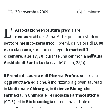
30 novembre 2009
1 minuto
L’
Associazione Profutura
premia
tre
neolaureati
dell'Alma Mater per i loro studi nel
settore medico-geriatrico
. I premi, del valore di
1000
euro ciascuno
, saranno consegnati
martedì 1
dicembre
,
alle 17,30
, durante una cerimonia nell'
Aula
Absidale di Santa Lucia
(via de' Chiari, 25/a).
Il
Premio di Laurea e di Ricerca Profutura
, arrivato
oggi all'ottava edizione, è indirizzato a giovani laureati
in
Medicina e Chirurgia
, in
Scienze Biologiche
, in
Farmacia
, in
Chimica e Tecnologia Farmaceutiche
(C.T.F.) ed in
Biotecnologia
(laurea magistrale o