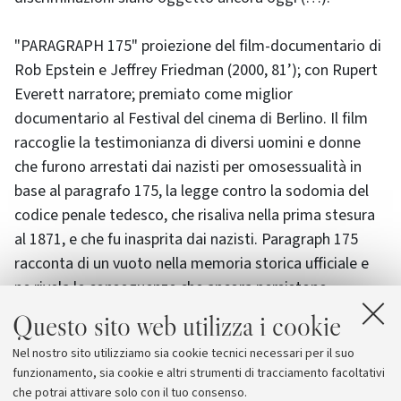
"PARAGRAPH 175" proiezione del film-documentario di
Rob Epstein e Jeffrey Friedman (2000, 81’); con Rupert
Everett narratore; premiato come miglior
documentario al Festival del cinema di Berlino. Il film
raccoglie la testimonianza di diversi uomini e donne
che furono arrestati dai nazisti per omosessualità in
base al paragrafo 175, la legge contro la sodomia del
codice penale tedesco, che risaliva nella prima stesura
al 1871, e che fu inasprita dai nazisti. Paragraph 175
racconta di un vuoto nella memoria storica ufficiale e
ne rivela le conseguenze che ancora persistono,
testimoniate dalle storie private di uomini e donne che
Questo sito web utilizza i cookie
le hanno vissute.
Nel nostro sito utilizziamo sia cookie tecnici necessari per il suo
funzionamento, sia cookie e altri strumenti di tracciamento facoltativi
Informazioni al pubblico: CENTRO LA SOFFITTA tel.
che potrai attivare solo con il tuo consenso.