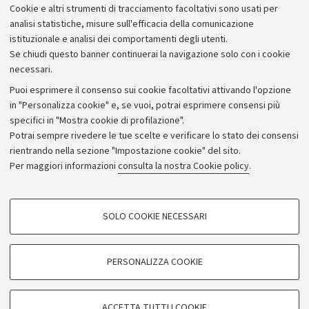
051.2092400 - www.dar.unibo.it
Cookie e altri strumenti di tracciamento facoltativi sono usati per
analisi statistiche, misure sull'efficacia della comunicazione
istituzionale e analisi dei comportamenti degli utenti.
Se chiudi questo banner continuerai la navigazione solo con i cookie
necessari.
Archivio
Puoi esprimere il consenso sui cookie facoltativi attivando l'opzione
in "Personalizza cookie" e, se vuoi, potrai esprimere consensi più
Comunicati stampa
specifici in "Mostra cookie di profilazione".
Redazione
Potrai sempre rivedere le tue scelte e verificare lo stato dei consensi
rientrando nella sezione "Impostazione cookie" del sito.
Rassegna stampa
Per maggiori informazioni
consulta la nostra Cookie policy
.
Seguici su:
COOKIE DI PROFILAZIONE - FACOLTATIVI
SOLO COOKIE NECESSARI
Si tratta di cookie utilizzati per analizzare le caratteristiche della navigazione
degli utenti, creare profili in base al loro comportamento sul sito, per analisi
di marketing.
PERSONALIZZA COOKIE
© Copyright 2026 - ALMA MATER STUDIORUM - Università di
Mostra cookie di profilazione
Bologna - Via Zamboni, 33 - 40126 Bologna - PI: 01131710376 -
Google/Youtube Video
CF: 80007010376
COOKIE TECNICI - NECESSARI
ACCETTA TUTTI I COOKIE