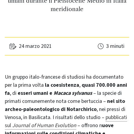
umani durante il Pleistocene Medio in Italia
meridionale
24 marzo 2021
3 minuti
Un gruppo italo-francese di studiosi ha documentato
per la prima volta
la coesistenza
,
quasi 700.000 anni
fa
, di
esseri umani e
Macaca sylvanus
– la specie di
primati comunemente nota come bertuccia –
nel sito
archeo-paleontologico di Notarchirico
, nei pressi di
Venosa, in Basilicata. I risultati dello studio –
pubblicati
sul
Journal of Human Evolution
– offrono n
uove
informazioni sulle condizioni climatiche e