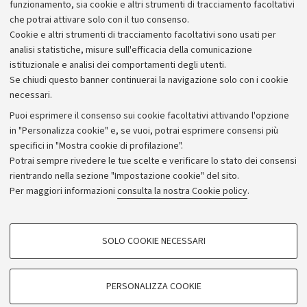
metabolizzati e non sono in grado di generarne di nuovi
funzionamento, sia cookie e altri strumenti di tracciamento facoltativi
e quindi di proliferare".
che potrai attivare solo con il tuo consenso.
Cookie e altri strumenti di tracciamento facoltativi sono usati per
analisi statistiche, misure sull'efficacia della comunicazione
istituzionale e analisi dei comportamenti degli utenti.
Se chiudi questo banner continuerai la navigazione solo con i cookie
necessari.
Archivio
Puoi esprimere il consenso sui cookie facoltativi attivando l'opzione
in "Personalizza cookie" e, se vuoi, potrai esprimere consensi più
Comunicati stampa
specifici in "Mostra cookie di profilazione".
Redazione
Potrai sempre rivedere le tue scelte e verificare lo stato dei consensi
rientrando nella sezione "Impostazione cookie" del sito.
Rassegna stampa
Per maggiori informazioni
consulta la nostra Cookie policy
.
Seguici su:
COOKIE DI PROFILAZIONE - FACOLTATIVI
SOLO COOKIE NECESSARI
Si tratta di cookie utilizzati per analizzare le caratteristiche della navigazione
degli utenti, creare profili in base al loro comportamento sul sito, per analisi
di marketing.
PERSONALIZZA COOKIE
© Copyright 2026 - ALMA MATER STUDIORUM - Università di
Mostra cookie di profilazione