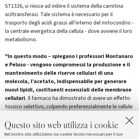
ST1326, si riesce ad inibire il sistema della carnitina
aciltransferasi. Tale sistema è necessario per il
trasporto degli acidi grassi all’interno del mitocondrio -
la centrale energetica della cellula - dove avviene il loro
metabolismo.
"In questo modo – spiegano i professori Montanaro
e Peluso - vengono compromessi la produzione e il
mantenimento delle riserve cellulari di una
molecola, l’acetato, indispensabile per generare
nuovi lipidi, costituenti essenziali delle membrane
cellulari
. Il farmaco ha dimostrato di avere un effetto
tossico selettivo, colpendo preferenzialmente le cellule
tumorali. Rispetto alle cellule sane, quelle neoplastiche
Questo sito web utilizza i cookie
risultano essere infatti molto più sensibili al farmaco,
accumulano nel citoplasma i lipidi che non vengono
Nel nostro sito utilizziamo sia cookie tecnici necessari per il suo