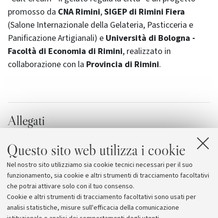
promosso da
CNA Rimini
,
SIGEP di Rimini Fiera
(Salone Internazionale della Gelateria, Pasticceria e
Panificazione Artigianali) e
Università di Bologna -
Facoltà di Economia di Rimini
, realizzato in
collaborazione con la
Provincia di Rimini
.
Allegati
Locandina
[1.4 MB]
Questo sito web utilizza i cookie
Informazioni
[3.0 MB]
Nel nostro sito utilizziamo sia cookie tecnici necessari per il suo
Facoltà di Economia-Rimini - Cult Cream
funzionamento, sia cookie e altri strumenti di tracciamento facoltativi
che potrai attivare solo con il tuo consenso.
Cookie e altri strumenti di tracciamento facoltativi sono usati per
analisi statistiche, misure sull'efficacia della comunicazione