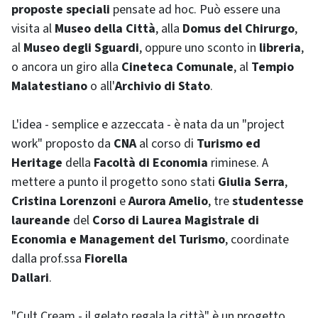
proposte speciali
pensate ad hoc. Può essere una
visita al
Museo della Città
, alla
Domus del Chirurgo
,
al
Museo degli Sguardi
, oppure uno sconto in
libreria
,
o ancora un giro alla
Cineteca Comunale
, al
Tempio
Malatestiano
o all'
Archivio di Stato
.
L'idea - semplice e azzeccata - è nata da un "
project
work
" proposto da
CNA
al corso di
Turismo ed
Heritage
della
Facoltà di Economia
riminese. A
mettere a punto il progetto sono stati
Giulia Serra
,
Cristina Lorenzoni
e
Aurora Amelio
, tre
studentesse
laureande
del
Corso di Laurea Magistrale di
Economia e
Management
del Turismo
, coordinate
dalla prof.ssa
Fiorella
Dallari
.
"
Cult Cream
- il gelato regala la città" è un progetto