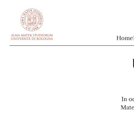
vai al contenuto della pagina
vai al menu di navigazione
Home
In o
Mate