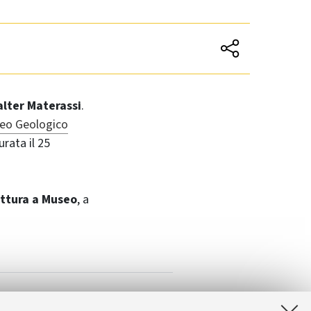
alter Materassi
.
eo Geologico
urata il 25
ittura a Museo
, a