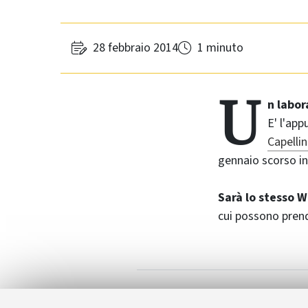
28 febbraio 2014
1 minuto
U
n labor
E' l'ap
Capellin
gennaio scorso in
Sarà lo stesso W
cui possono prende
Museo Capellin