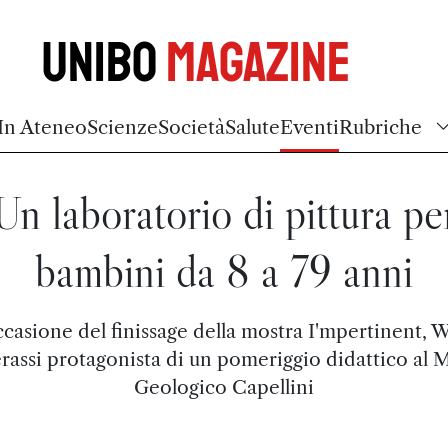
Unibo
Magazine
In Ateneo
Scienze
Società
Salute
Eventi
Rubriche
Un laboratorio di pittura pe
bambini da 8 a 79 anni
ccasione del finissage della mostra I'mpertinent, W
rassi protagonista di un pomeriggio didattico al 
Geologico Capellini