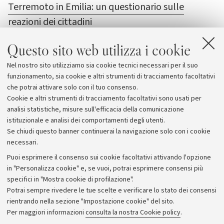
Terremoto in Emilia: un questionario sulle
reazioni dei cittadini
Il questionario online
Questo sito web utilizza i cookie
Gruppo di ricerca in Psicologia dell'emergenza e
Nel nostro sito utilizziamo sia cookie tecnici necessari per il suo
della sicurezza
funzionamento, sia cookie e altri strumenti di tracciamento facoltativi
che potrai attivare solo con il tuo consenso.
Cookie e altri strumenti di tracciamento facoltativi sono usati per
analisi statistiche, misure sull'efficacia della comunicazione
istituzionale e analisi dei comportamenti degli utenti.
Se chiudi questo banner continuerai la navigazione solo con i cookie
necessari.
Archivio
Puoi esprimere il consenso sui cookie facoltativi attivando l'opzione
in "Personalizza cookie" e, se vuoi, potrai esprimere consensi più
Comunicati stampa
specifici in "Mostra cookie di profilazione".
Redazione
Potrai sempre rivedere le tue scelte e verificare lo stato dei consensi
rientrando nella sezione "Impostazione cookie" del sito.
Rassegna stampa
Per maggiori informazioni
consulta la nostra Cookie policy
.