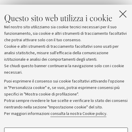
Questo sito web utilizza i cookie
Allegati
Nel nostro sito utilizziamo sia cookie tecnici necessari per il suo
Musica Insieme in Ateneo 2014
funzionamento, sia cookie e altri strumenti di tracciamento facoltativi
che potrai attivare solo con il tuo consenso.
Cookie e altri strumenti di tracciamento facoltativi sono usati per
analisi statistiche, misure sull'efficacia della comunicazione
istituzionale e analisi dei comportamenti degli utenti.
Se chiudi questo banner continuerai la navigazione solo con i cookie
necessari.
Archivio
Puoi esprimere il consenso sui cookie facoltativi attivando l'opzione
in "Personalizza cookie" e, se vuoi, potrai esprimere consensi più
Comunicati stampa
specifici in "Mostra cookie di profilazione".
Redazione
Potrai sempre rivedere le tue scelte e verificare lo stato dei consensi
rientrando nella sezione "Impostazione cookie" del sito.
Rassegna stampa
Per maggiori informazioni
consulta la nostra Cookie policy
.
Seguici su:
COOKIE DI PROFILAZIONE - FACOLTATIVI