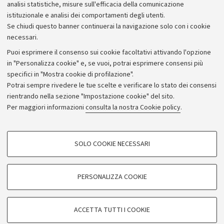
analisi statistiche, misure sull'efficacia della comunicazione
istituzionale e analisi dei comportamenti degli utenti.
Se chiudi questo banner continuerai la navigazione solo con i cookie
necessari.
Archivio
Puoi esprimere il consenso sui cookie facoltativi attivando l'opzione
in "Personalizza cookie" e, se vuoi, potrai esprimere consensi più
Comunicati stampa
specifici in "Mostra cookie di profilazione".
Redazione
Potrai sempre rivedere le tue scelte e verificare lo stato dei consensi
rientrando nella sezione "Impostazione cookie" del sito.
Rassegna stampa
Per maggiori informazioni
consulta la nostra Cookie policy
.
Seguici su:
COOKIE DI PROFILAZIONE - FACOLTATIVI
SOLO COOKIE NECESSARI
Si tratta di cookie utilizzati per analizzare le caratteristiche della navigazione
degli utenti, creare profili in base al loro comportamento sul sito, per analisi
di marketing.
PERSONALIZZA COOKIE
© Copyright 2026 - ALMA MATER STUDIORUM - Università di
Mostra cookie di profilazione
Bologna - Via Zamboni, 33 - 40126 Bologna - PI: 01131710376 -
Google/Youtube Video
CF: 80007010376
COOKIE TECNICI - NECESSARI
ACCETTA TUTTI I COOKIE
Facebook