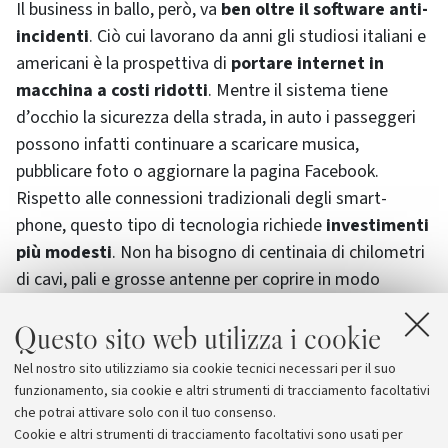
Il
business
in ballo, però, va
ben oltre il
software
anti-
incidenti
. Ciò cui lavorano da anni gli studiosi italiani e
americani è la prospettiva di
portare internet in
macchina a costi ridotti
. Mentre il sistema tiene
d’occhio la sicurezza della strada, in auto i passeggeri
possono infatti continuare a scaricare musica,
pubblicare foto o aggiornare la pagina
Facebook
.
Rispetto alle connessioni tradizionali degli
smart-
phone
, questo tipo di tecnologia richiede
investimenti
più modesti
. Non ha bisogno di centinaia di chilometri
di cavi, pali e grosse antenne per coprire in modo
capillare la rete stradale. Promette inoltre di essere
a
Questo sito web utilizza i cookie
buon mercato anche per gli utenti
. Per navigare con
lo
smart-phone
, bisogna avere un contratto con una
Nel nostro sito utilizziamo sia cookie tecnici necessari per il suo
compagnia telefonica. Per collegarsi via
wireless
ad
funzionamento, sia cookie e altri strumenti di tracciamento facoltativi
altre macchine, bastano dei compagni di strada.
che potrai attivare solo con il tuo consenso.
Cookie e altri strumenti di tracciamento facoltativi sono usati per